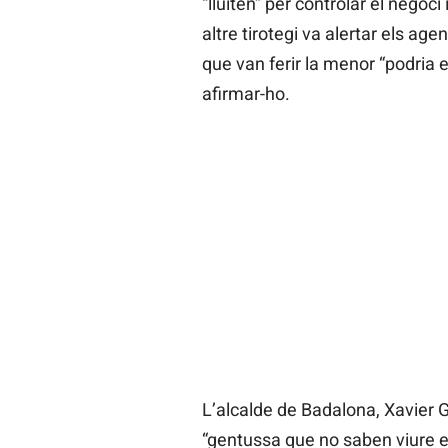
“lluiten” per controlar el negoc
altre tirotegi va alertar els a
que van ferir la menor “podria e
afirmar-ho.
L’alcalde de Badalona, Xavier G
“gentussa que no saben viure en