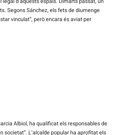
i il·legal d’aquests espais. Dimarts passat, un
gents. Segons Sánchez, els fets de diumenge
star vinculat”, però encara és aviat per
arcia Albiol, ha qualificat els responsables de
 societat”. L’alcalde popular ha aprofitat els