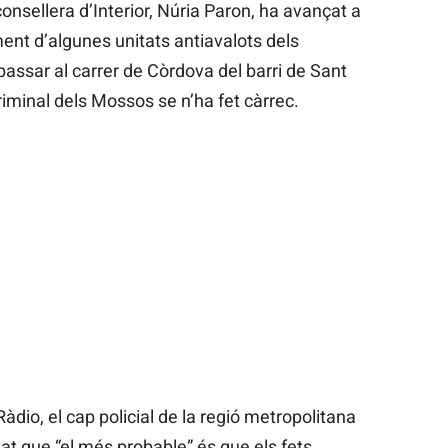
onsellera d’Interior, Núria Paron, ha avançat a
ent d’algunes unitats antiavalots dels
passar al carrer de Còrdova del barri de Sant
Criminal dels Mossos se n’ha fet càrrec.
àdio, el cap policial de la regió metropolitana
at que “el més probable” és que els fets