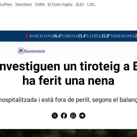
Lefties
Skechers
ZARA
El Corte Inglés
ALDI
LIDL
26,4°
23,4°
25,8°
27,4°
2
BARCELONA
GIRONA
LLEIDA
TARRAGONA
TORTOSA
Successos
nvestiguen un tiroteig a
ha ferit una nena
spitalitzada i està fora de perill, segons el balanç