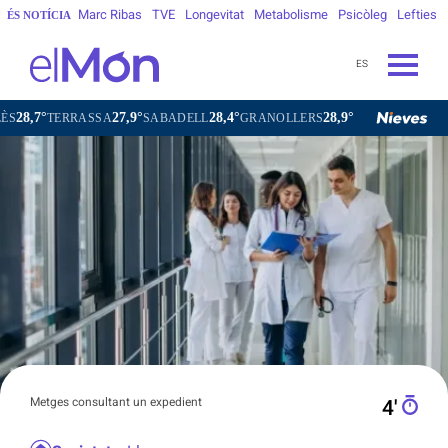
Marc Ribas
TVE
Longevitat
Metabolisme
Psicòleg
Lefties
ÉS NOTÍCIA
ES
27,9°
28,4°
28,9°
28,7°
SABADELL
GRANOLLERS
BARCELONA
GIR
Metges consultant un expedient
4′