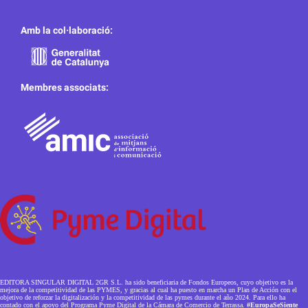
Amb la col·laboració:
Membres associats:
EDITORA SINGULAR DIGITAL 2GR S.L. ha sido beneficiaria de Fondos Europeos, cuyo objetivo es la
mejora de la competitividad de las PYMES, y gracias al cual ha puesto en marcha un Plan de Acción con el
objetivo de reforzar la digitalización y la competitividad de las pymes durante el año 2024. Para ello ha
contado con el apoyo del Programa Pyme Digital de la Cámara de Comercio de Terrassa.
#EuropaSeSiente