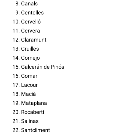
Canals
Centelles
Cervelló
Cervera
Claramunt
Cruïlles
Cornejo
Galcerán de Pinós
Gomar
Lacour
Macià
Mataplana
Rocabertí
Salinas
Santcliment