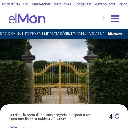
TVE
Masterchef
Marc Ribas
Longevitat
Metabolisme
Psicò
ÉS NOTÍCIA
ES
0,4°
34,0°
30,9°
30,3°
31,0°
TORTOSA
MATARÓ
VIC
VILAFRANCA DEL PENEDÈS
La reixa i la porta d'una casa senyorial que podria ser
4′
d'una família de la noblesa / Pixabay