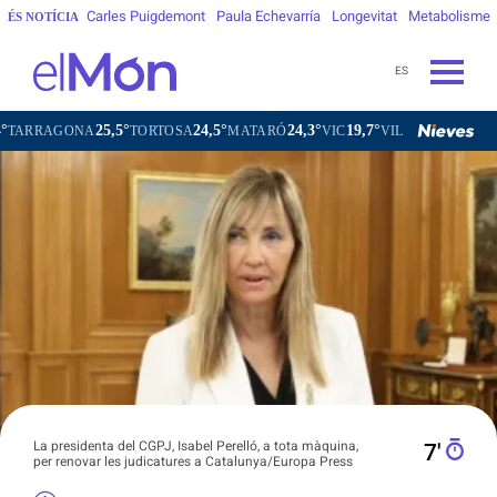
Carles Puigdemont
Paula Echevarría
Longevitat
Metabolisme
ÉS NOTÍCIA
ES
25,5°
24,5°
24,3°
19,7°
ONA
TORTOSA
MATARÓ
VIC
VILAFRANCA DEL PENEDÈS
La presidenta del CGPJ, Isabel Perelló, a tota màquina,
7′
per renovar les judicatures a Catalunya/Europa Press