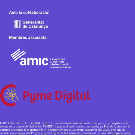
Amb la col·laboració:
Membres associats:
EDITORA SINGULAR DIGITAL 2GR S.L. ha sido beneficiaria de Fondos Europeos, cuyo objetivo es la
mejora de la competitividad de las PYMES, y gracias al cual ha puesto en marcha un Plan de Acción con el
objetivo de reforzar la digitalización y la competitividad de las pymes durante el año 2024. Para ello ha
contado con el apoyo del Programa Pyme Digital de la Cámara de Comercio de Terrassa.
#EuropaSeSiente