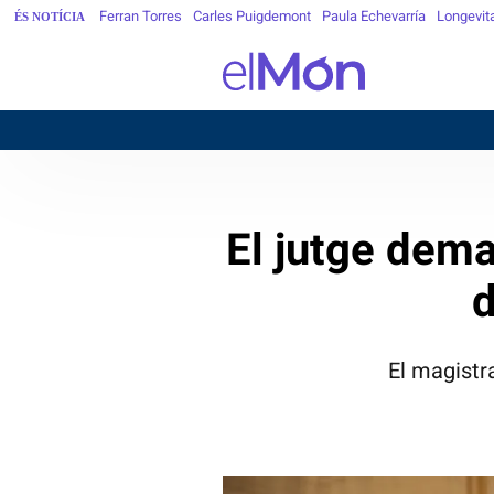
Ferran Torres
Carles Puigdemont
Paula Echevarría
Longevit
ÉS NOTÍCIA
B
El jutge dema
d
El magistr