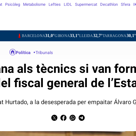
at
Psicòleg
Metabolisme
Lefties
LIDL
Supermercat
Decathlon
Sfera
I
31,0°
33,1°
32,7°
30,1°
32,7
ARCELONA
GIRONA
LLEIDA
TARRAGONA
TORTOSA
Política
Tribunals
na als tècnics si van for
el fiscal general de l’Est
at Hurtado, a la desesperada per empaitar Álvaro G