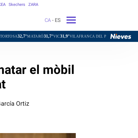
KEA
Skechers
ZARA
CA
ES
°
31,7°
31,9°
31,1°
MATARÓ
VIC
VILAFRANCA DEL PENEDÈS
VILANOVA I LA G
matar el mòbil
at
arcía Ortiz