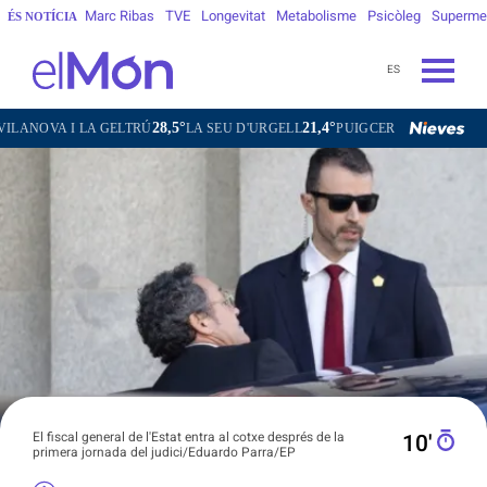
Marc Ribas
TVE
Longevitat
Metabolisme
Psicòleg
Superme
ÉS NOTÍCIA
ES
28,5°
21,4°
19,4°
29,5°
A GELTRÚ
LA SEU D'URGELL
PUIGCERDÀ
FIGUERES
GAN
El fiscal general de l'Estat entra al cotxe després de la
10′
primera jornada del judici/Eduardo Parra/EP