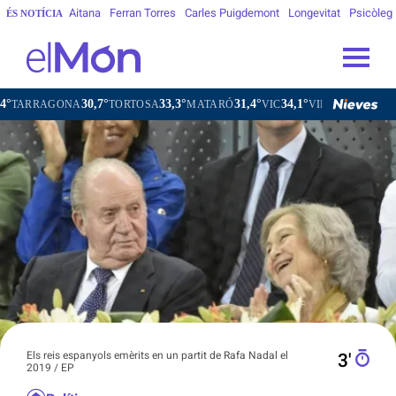
Aitana
Ferran Torres
Carles Puigdemont
Longevitat
Psicòleg
ÉS NOTÍCIA
30,7°
33,3°
31,4°
34,1°
AGONA
TORTOSA
MATARÓ
VIC
VILAFRANCA DEL PENED
Els reis espanyols emèrits en un partit de Rafa Nadal el
3′
2019 / EP