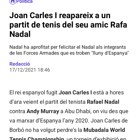
Política
Joan Carles I reapareix a un
partit de tenis del seu amic Rafa
Nadal
Nadal ha aprofitat per felicitar el Nadal als integrants
de les Forces Armades que es troben "lluny d'Espanya"
Redacció
17/12/2021 18:46
El rei espanyol fugit
Joan Carles I
està a hores
d’ara veient el partit del tenista
Rafael Nadal
contra
Andy Murray
a Abu Dhabi, on viu des que
va marxar d’Espanya l’any 2020. Joan Carles de
Borbó no ha volgut perdre’s la
Mubadala World
Tennis Championship
, un torneig d’exhibició en