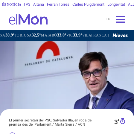
TV3
Aitana
Ferran Torres
Carles Puigdemont
Longevitat
AL
ÉS NOTÍCIA
ES
32,5°
33,0°
33,9°
32,5°
TORTOSA
MATARÓ
VIC
VILAFRANCA DEL PENEDÈS
VIL
El primer secretari del PSC, Salvador Illa, en roda de
3′
premsa des del Parlament / Marta Sierra / ACN