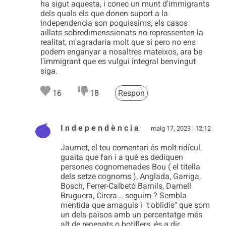
ha sigut aquesta, i conec un munt d'immigrants
dels quals els que donen suport a la
independencia son poquissims, els casos
aillats sobredimenssionats no repressenten la
realitat, m'agradaria molt que si pero no ens
podem enganyar a nosaltres mateixos, ara be
l'immigrant que es vulgui integral benvingut
siga.
16
18
Respon
I n d e p e n d è n c i a
maig 17, 2023 | 12:12
Jaumet, el teu comentari és molt ridícul,
guaita que fan i a què es dediquen
persones cognomenades Bou ( el titella
dels setze cognoms ), Anglada, Garriga,
Bosch, Ferrer-Calbetó Barnils, Darnell
Bruguera, Cirera... seguim ? Sembla
mentida que amaguis i "t'oblidis" que som
un dels països amb un percentatge més
alt de renegats o botiflers, és a dir