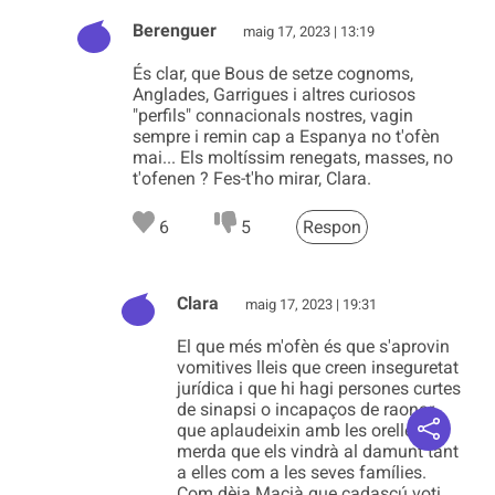
Berenguer
maig 17, 2023 | 13:19
És clar, que Bous de setze cognoms,
Anglades, Garrigues i altres curiosos
"perfils" connacionals nostres, vagin
sempre i remin cap a Espanya no t'ofèn
mai... Els moltíssim renegats, masses, no
t'ofenen ? Fes-t'ho mirar, Clara.
6
5
Respon
Clara
maig 17, 2023 | 19:31
El que més m'ofèn és que s'aprovin
vomitives lleis que creen inseguretat
jurídica i que hi hagi persones curtes
de sinapsi o incapaços de raonar
que aplaudeixin amb les orelles la
merda que els vindrà al damunt tant
a elles com a les seves famílies.
Com dèia Macià que cadascú voti