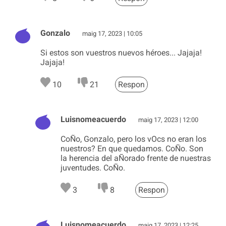
Gonzalo
maig 17, 2023 | 10:05
Si estos son vuestros nuevos héroes... Jajaja!
Jajaja!
10
21
Respon
Luisnomeacuerdo
maig 17, 2023 | 12:00
CoÑo, Gonzalo, pero los vOcs no eran los
nuestros? En que quedamos. CoÑo. Son
la herencia del aÑorado frente de nuestras
juventudes. CoÑo.
3
8
Respon
Luisnomeacuerdo
maig 17, 2023 | 12:25