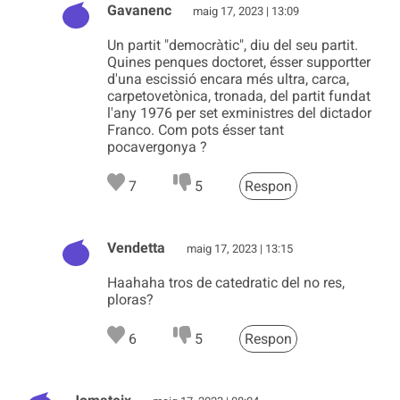
Gavanenc
maig 17, 2023 | 13:09
Un partit "democràtic", diu del seu partit.
Quines penques doctoret, ésser supportter
d'una escissió encara més ultra, carca,
carpetovetònica, tronada, del partit fundat
l'any 1976 per set exministres del dictador
Franco. Com pots ésser tant
pocavergonya ?
7
5
Respon
Vendetta
maig 17, 2023 | 13:15
Haahaha tros de catedratic del no res,
ploras?
6
5
Respon