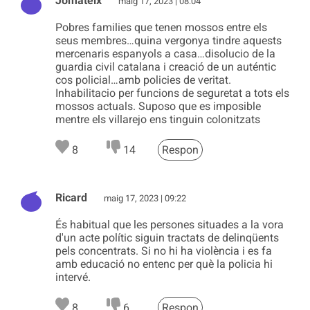
Jomateix
maig 17, 2023 | 08:04
Pobres families que tenen mossos entre els
seus membres…quina vergonya tindre aquests
mercenaris espanyols a casa…disolucio de la
guardia civil catalana i creació de un auténtic
cos policial…amb policies de veritat.
Inhabilitacio per funcions de seguretat a tots els
mossos actuals. Suposo que es imposible
mentre els villarejo ens tinguin colonitzats
8
14
Respon
Ricard
maig 17, 2023 | 09:22
És habitual que les persones situades a la vora
d'un acte polític siguin tractats de delinqüents
pels concentrats. Si no hi ha violència i es fa
amb educació no entenc per què la policia hi
intervé.
8
6
Respon