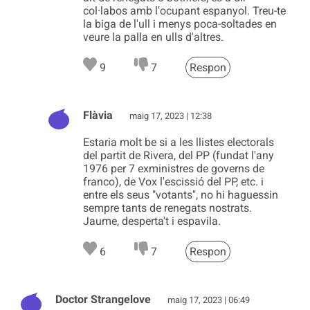
col·labos amb l'ocupant espanyol. Treu-te
la biga de l'ull i menys poca-soltades en
veure la palla en ulls d'altres.
9
7
Respon
Flàvia
maig 17, 2023 | 12:38
Estaria molt be si a les llistes electorals
del partit de Rivera, del PP (fundat l'any
1976 per 7 exministres de governs de
franco), de Vox l'escissió del PP, etc. i
entre els seus "votants", no hi haguessin
sempre tants de renegats nostrats.
Jaume, desperta't i espavila.
6
7
Respon
Doctor Strangelove
maig 17, 2023 | 06:49