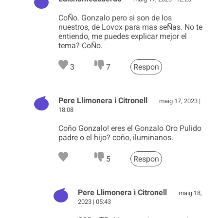
CoÑo. Gonzalo pero si son de los
nuestros, de Lovox para mas seÑas. No te
entiendo, me puedes explicar mejor el
tema? CoÑo.
3
7
Respon
Pere Llimonera i Citronell
maig 17, 2023 |
18:08
Coño Gonzalo! eres el Gonzalo Oro Pulido
padre o el hijo? coño, iluminanos.
5
Respon
Pere Llimonera i Citronell
maig 18,
2023 | 05:43