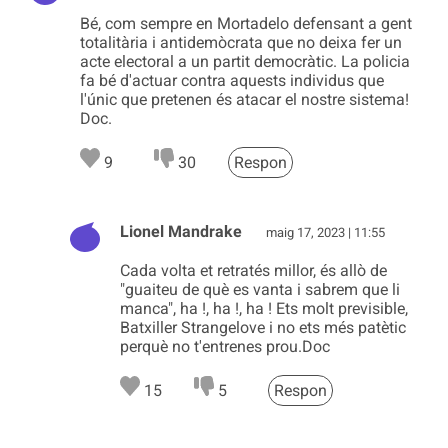
Bé, com sempre en Mortadelo defensant a gent
totalitària i antidemòcrata que no deixa fer un
acte electoral a un partit democràtic. La policia
fa bé d'actuar contra aquests individus que
l'únic que pretenen és atacar el nostre sistema!
Doc.
9
30
Respon
Lionel Mandrake
maig 17, 2023 | 11:55
Cada volta et retratés millor, és allò de
"guaiteu de què es vanta i sabrem que li
manca", ha !, ha !, ha ! Ets molt previsible,
Batxiller Strangelove i no ets més patètic
perquè no t'entrenes prou.Doc
15
5
Respon