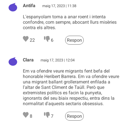
Antifa
maig 17, 2023 | 11:38
L'espanyolam torna a anar roent i intenta
confondre, com sempre, abocant llurs misèries
contra els altres.
22
6
Respon
Clara
maig 17, 2023 | 12:04
Em va ofendre veure migrants fent befa del
honorable Heribert Barrera. Em va ofendre veure
una migrant ballant grollerament enfilada a
l'altar de Sant Climent de Taüll. Però que
extremistes polítics es facin la punyeta,
ignorants del seu biaix respectiu, entra dins la
normalitat d'aquests sectaris obsessius.
8
7
Respon