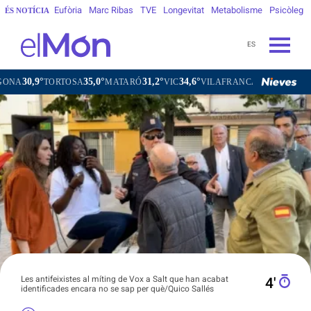
Eufòria
Marc Ribas
TVE
Longevitat
Metabolisme
Psicòleg
ÉS NOTÍCIA
ES
35,0°
31,2°
34,6°
31,7°
SA
MATARÓ
VIC
VILAFRANCA DEL PENEDÈS
VILANOVA I
Les antifeixistes al míting de Vox a Salt que han acabat
4′
identificades encara no se sap per què/Quico Sallés