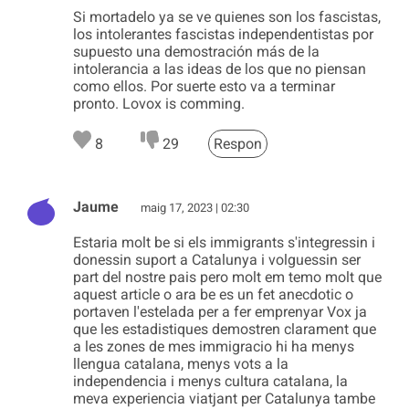
Si mortadelo ya se ve quienes son los fascistas,
los intolerantes fascistas independentistas por
supuesto una demostración más de la
intolerancia a las ideas de los que no piensan
como ellos. Por suerte esto va a terminar
pronto. Lovox is comming.
8
29
Respon
Jaume
maig 17, 2023 | 02:30
Estaria molt be si els immigrants s'integressin i
donessin suport a Catalunya i volguessin ser
part del nostre pais pero molt em temo molt que
aquest article o ara be es un fet anecdotic o
portaven l'estelada per a fer emprenyar Vox ja
que les estadistiques demostren clarament que
a les zones de mes immigracio hi ha menys
llengua catalana, menys vots a la
independencia i menys cultura catalana, la
meva experiencia viatjant per Catalunya tambe