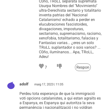
C0ño, TRoLL separata supremata
Usurpa Nombres del "Movimiento"
ultra-Derechista sectario y totalitario
inventa patrias del 'Nacional
Catalanismo' echado a perder en
elucubraciones fascistoides,
divagaciones, imposturas,
sectarismo, supremacismo, racismo,
xenofobia, totalitarismo, falacias y
Fantasías varias... ¿eres un solo
TRoLL suplantador o sois varios? ...
C0ño, ilumínanos... Apa, TRoLL,
Adeu!
7
Respon
adolf
maig 17, 2023 | 11:05
Perdeu tota esperança de que la immigració
voti opcions catalanistes, a qui estan agraïts es
a Espanya, es Espanya qui autoritza la seva
permanència i nacionalització i no voldran