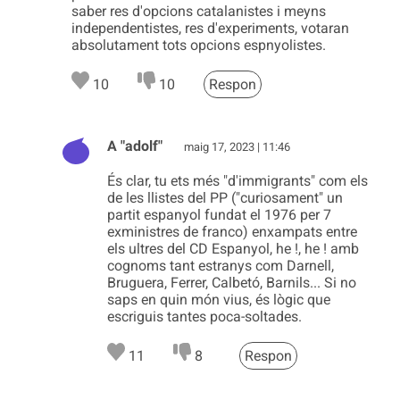
saber res d'opcions catalanistes i meyns
independentistes, res d'experiments, votaran
absolutament tots opcions espnyolistes.
10
10
Respon
A "adolf"
maig 17, 2023 | 11:46
És clar, tu ets més "d'immigrants" com els
de les llistes del PP ("curiosament" un
partit espanyol fundat el 1976 per 7
exministres de franco) enxampats entre
els ultres del CD Espanyol, he !, he ! amb
cognoms tant estranys com Darnell,
Bruguera, Ferrer, Calbetó, Barnils... Si no
saps en quin món vius, és lògic que
escriguis tantes poca-soltades.
11
8
Respon