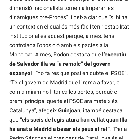
dimensió nacionalista tornen a imperar les
dinàmiques pre-Procés”. I deixa clar que “si hi ha
un context en el qual és més fàcil tenir estabilitat
institucional és aquest perquè, a més, tens
controlada l’oposició amb els pactes a la
Moncloa”. A més, Rodon destaca que
l’executiu
de Salvador Illa va “a remolc” del govern
espanyol
i “no fa res que posi en dubte el PSOE”.
“Té el govern de Madrid que li rema a favor, o
com a mínim no li tanca les portes, perquè el
premi principal que té el PSOE ara mateix és
Catalunya”, afegeix
Guinjoan
, i també destaca
que
“els socis de legislatura han callat quan Illa
ha anat a Madrid a besar els peus al rei”
. “Per a
Pedro Sánchez el president de Catalunya és el