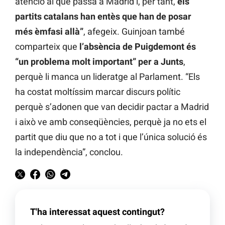
atenció al que passa a Madrid i, per tant,
els
partits catalans han entès que han de posar
més èmfasi allà”
, afegeix. Guinjoan també
comparteix que
l’absència de Puigdemont és
“un problema molt important” per a Junts
,
perquè li manca un lideratge al Parlament. “Els
ha costat moltíssim marcar discurs polític
perquè s’adonen que van decidir pactar a Madrid
i això ve amb conseqüències, perquè ja no ets el
partit que diu que no a tot i que l’única solució és
la independència”, conclou.
T'ha interessat aquest contingut?