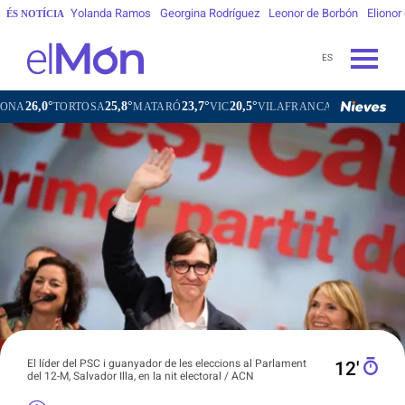
Yolanda Ramos
Georgina Rodríguez
Leonor de Borbón
Elionor
ÉS NOTÍCIA
ES
25,8°
23,7°
20,5°
21,9°
OSA
MATARÓ
VIC
VILAFRANCA DEL PENEDÈS
VILANOVA
El líder del PSC i guanyador de les eleccions al Parlament
12′
del 12-M, Salvador Illa, en la nit electoral / ACN