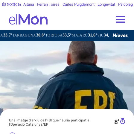
Aitana
Ferran Torres
Carles Puigdemont
Longevitat
Psicòleg
ÉS NOTÍCIA
30,8°
33,5°
31,6°
34,6°
ONA
TORTOSA
MATARÓ
VIC
VILAFRANCA DEL PENEDÈS
Una imatge d'arxiu de l'FBI que hauria participat a
8′
l'Operació Catalunya/EP