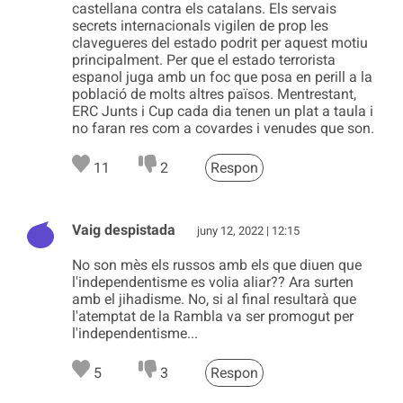
castellana contra els catalans. Els servais
secrets internacionals vigilen de prop les
clavegueres del estado podrit per aquest motiu
principalment. Per que el estado terrorista
espanol juga amb un foc que posa en perill a la
població de molts altres països. Mentrestant,
ERC Junts i Cup cada dia tenen un plat a taula i
no faran res com a covardes i venudes que son.
11
2
Respon
Vaig despistada
juny 12, 2022 | 12:15
No son mès els russos amb els que diuen que
l'independentisme es volia aliar?? Ara surten
amb el jihadisme. No, si al final resultarà que
l'atemptat de la Rambla va ser promogut per
l'independentisme...
5
3
Respon