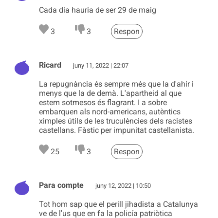
Cada dia hauria de ser 29 de maig
3
3
Respon
Ricard
juny 11, 2022 | 22:07
La repugnància és sempre més que la d'ahir i
menys que la de demà. L'apartheid al que
estem sotmesos és flagrant. I a sobre
embarquen als nord-americans, autèntics
ximples útils de les truculències dels racistes
castellans. Fàstic per impunitat castellanista.
25
3
Respon
Para compte
juny 12, 2022 | 10:50
Tot hom sap que el perill jihadista a Catalunya
ve de l'us que en fa la policía patriòtica