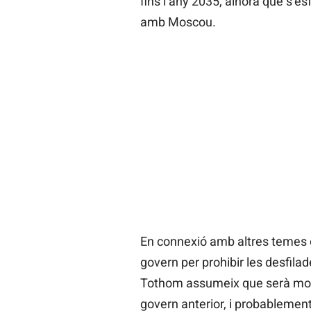
fins l’any 2035, alhora que s’e
amb Moscou.
En connexió amb altres temes c
govern per prohibir les desfila
Tothom assumeix que serà mol
govern anterior, i probablement