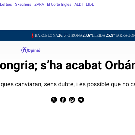
Lefties
Skechers
ZARA
El Corte Inglés
ALDI
LIDL
26,5°
23,6°
25,9°
27,5°
BARCELONA
GIRONA
LLEIDA
TARRAGONA
TOR
Opinió
ongria; s’ha acabat Orbá
iques canviaran, sens dubte, i és possible que no c