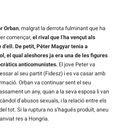
or Orban
, malgrat la derrota fulminant que ha
Per començar,
el rival que l’ha vençut als
e d’ell. De petit, Péter Magyar tenia a
dol, el qual aleshores ja era una de les figures
cràtics anticomunistes.
El jove Peter va
essar al seu partit (Fidesz) i es va casar amb
rmació. Orban va continuar sent el seu
scassament un any, quan a la seva esposa li van
àndol d’abusos sexuals, i la relació entre els
el tot. Si la ruptura no s’hagués produït, aneu
canviat res a Hongria.