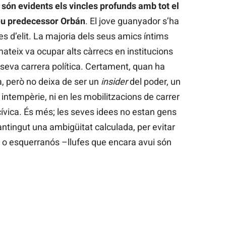
 són evidents els vincles profunds amb tot el
seu predecessor Orbán
. El jove guanyador s’ha
es d’elit. La majoria dels seus amics íntims
 mateix va ocupar alts càrrecs en institucions
 seva carrera política. Certament, quan ha
a, però no deixa de ser un
insider
del poder, un
intempèrie, ni en les mobilitzacions de carrer
 cívica. És més; les seves idees no estan gens
antingut una ambigüitat calculada, per evitar
a o esquerranós –llufes que encara avui són