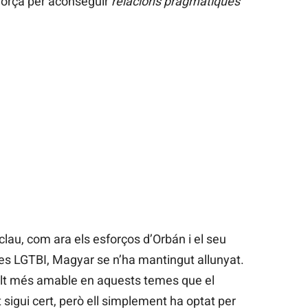
sforça per aconseguir
relacions pragmàtiques
lau, com ara els esforços d’Orbán i el seu
des LGTBI, Magyar se n’ha mantingut allunyat.
t més amable en aquests temes que el
 sigui cert, però ell simplement ha optat per