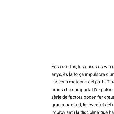
Fos com fos, les coses es van g
anys, és la força impulsora d’u
l’ascens meteòric del partit Ti
urnes i ha comportat l’expulsió
sèrie de factors poden fer cre
gran magnitud; la joventut del 
improvisat i la disciplina que h