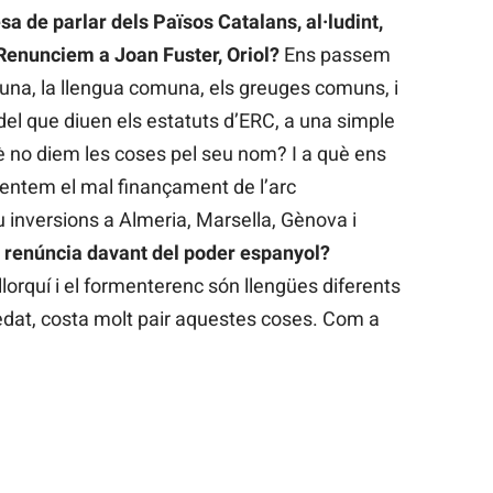
esa de parlar dels Països Catalans, al·ludint,
 Renunciem a Joan Fuster, Oriol?
Ens passem
omuna, la llengua comuna, els greuges comuns, i
del que diuen els estatuts d’ERC, a una simple
è no diem les coses pel seu nom? I a què ens
ntem el mal finançament de l’arc
 inversions a Almeria, Marsella, Gènova i
 renúncia davant del poder espanyol?
lorquí i el formenterenc són llengües diferents
dat, costa molt pair aquestes coses. Com a