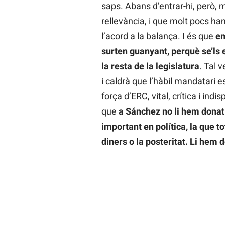
saps. Abans d’entrar-hi, però,
rellevància, i que molt pocs han
l’acord a la balança. I és que
em
surten guanyant, perquè se’ls e
la resta de la legislatura
. Tal 
i caldrà que l’hàbil mandatari 
força d’ERC, vital, crítica i indis
que
a Sánchez no li hem donat
important en política, la que t
diners o la posteritat. Li hem do