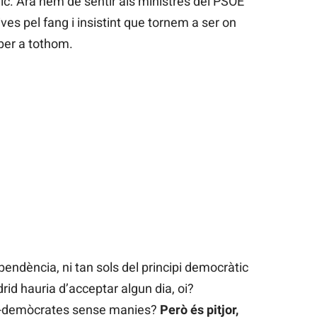
c. Ara hem de sentir als ministres del PSOE
ves pel fang i insistint que tornem a ser on
 per a tothom.
pendència, ni tan sols del principi democràtic
id hauria d’acceptar algun dia, oi?
i-demòcrates sense manies?
Però és pitjor,