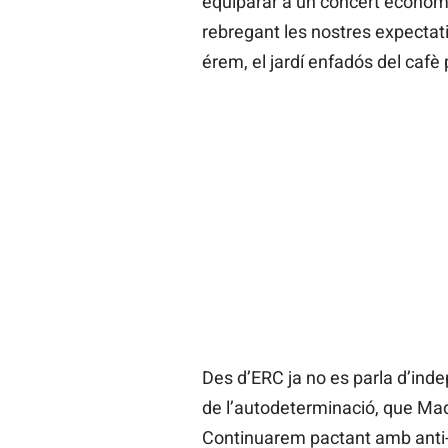
equiparar a un concert econòmi
rebregant les nostres expectati
érem, el jardí enfadós del cafè
Des d’ERC ja no es parla d’inde
de l’autodeterminació, que Madr
Continuarem pactant amb ant