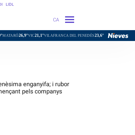
DI
LIDL
CA
6,9°
21,1°
23,6°
25,8
VIC
VILAFRANCA DEL PENEDÈS
VILANOVA I LA GELTRÚ
’enèsima enganyifa; i rubor
començant pels companys