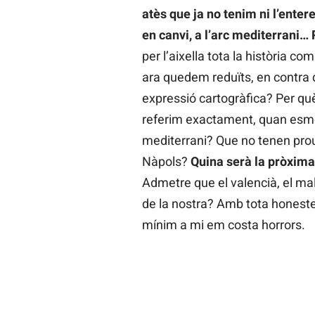
atès que ja no tenim ni l’enter
en canvi, a l’arc mediterrani…
per l’aixella tota la història c
ara quedem reduïts, en contra 
expressió cartogràfica? Per qu
referim exactament, quan esme
mediterrani? Que no tenen prou
Nàpols?
Quina serà la pròxima
Admetre que el valencià, el mal
de la nostra? Amb tota honeste
mínim a mi em costa horrors.