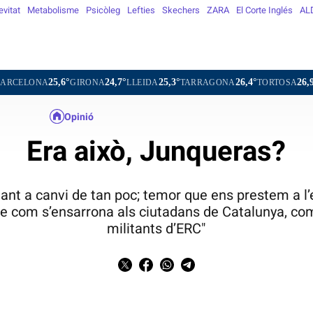
vitat
Metabolisme
Psicòleg
Lefties
Skechers
ZARA
El Corte Inglés
AL
25,6°
24,7°
25,3°
26,4°
26,9°
2
A
GIRONA
LLEIDA
TARRAGONA
TORTOSA
MATARÓ
Opinió
Era això, Junqueras?
 tant a canvi de tan poc; temor que ens prestem a l
re com s’ensarrona als ciutadans de Catalunya, 
militants d’ERC"