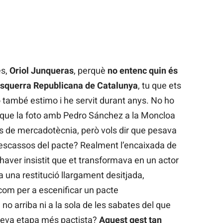
es,
Oriol Junqueras
, perquè
no entenc quin és
 Esquerra Republicana de Catalunya
, tu que ets
o també estimo i he servit durant anys. No ho
í que la foto amb Pedro Sánchez a la Moncloa
es de mercadotècnia, però vols dir que pesava
 escassos del pacte? Realment l’encaixada de
aver insistit que et transformava en un actor
a una restitució llargament desitjada,
com per a escenificar un pacte
 no arriba ni a la sola de les sabates del que
 seva etapa més pactista?
Aquest gest tan