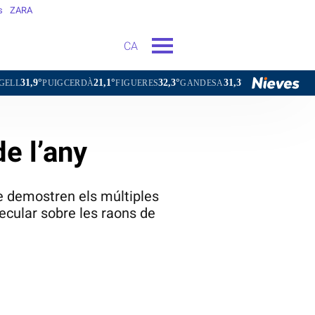
s
ZARA
CA
21,1°
32,3°
31,3°
PUIGCERDÀ
FIGUERES
GANDESA
L'HOSPITALET DE LLOBRE
de l’any
ue demostren els múltiples
ecular sobre les raons de