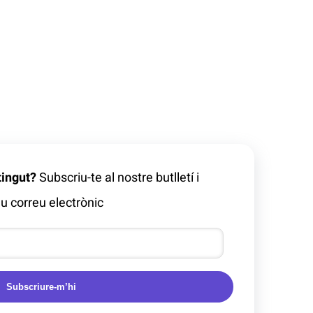
tingut?
Subscriu-te al nostre butlletí i
u correu electrònic
Subscriure-m’hi