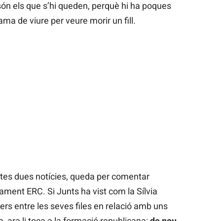
 són els que s’hi queden, perquè hi ha poques
ma de viure per veure morir un fill.
tes dues notícies, queda per comentar
ment ERC. Si Junts ha vist com la Sílvia
rers entre les seves files en relació amb uns
 ara li toca a la formació republicana:
de nou