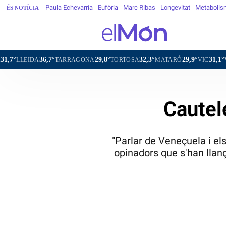
Paula Echevarría
Eufòria
Marc Ribas
Longevitat
Metabolis
ÉS NOTÍCIA
36,7°
29,8°
32,3°
29,9°
31,1°
IDA
TARRAGONA
TORTOSA
MATARÓ
VIC
VILAFRAN
Cautele
"Parlar de Veneçuela i el
opinadors que s'han llan