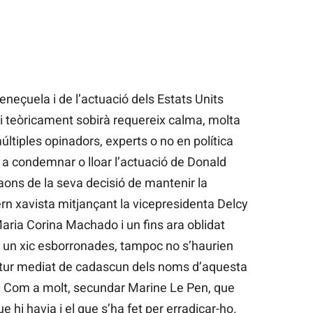
eneçuela i de l’actuació dels Estats Units
ri teòricament sobirà requereix calma, molta
tiples opinadors, experts o no en política
t a condemnar o lloar l’actuació de Donald
aons de la seva decisió de mantenir la
ern xavista mitjançant la vicepresidenta Delcy
aria Corina Machado i un fins ara oblidat
un xic esborronades, tampoc no s’haurien
futur mediat de cadascun dels noms d’aquesta
. Com a molt, secundar Marine Le Pen, que
ue hi havia i el que s’ha fet per erradicar-ho.