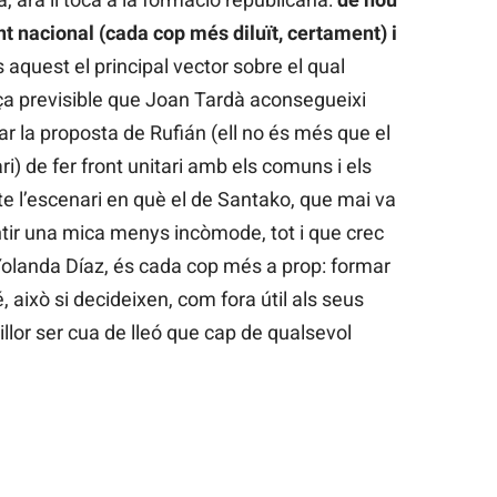
t nacional (cada cop més diluït, certament) i
aquest el principal vector sobre el qual
orça previsible que Joan Tardà aconsegueixi
 la proposta de Rufián (ell no és més que el
ri) de fer front unitari amb els comuns i els
e l’escenari en què el de Santako, que mai va
ntir una mica menys incòmode, tot i que crec
 Yolanda Díaz, és cada cop més a prop: formar
 això si decideixen, com fora útil als seus
llor ser cua de lleó que cap de qualsevol