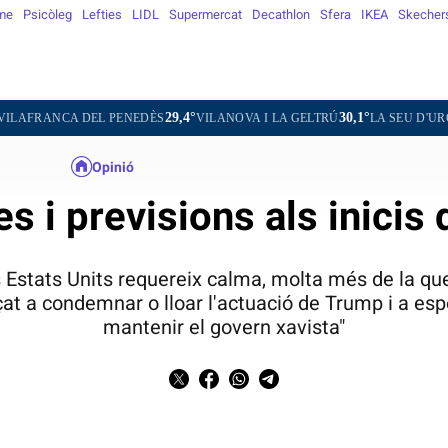
me
Psicòleg
Lefties
LIDL
Supermercat
Decathlon
Sfera
IKEA
Skecher
29,4°
30,1°
31,9°
CA DEL PENEDÈS
VILANOVA I LA GELTRÚ
LA SEU D'URGELL
Opinió
s i previsions als inicis 
s Estats Units requereix calma, molta més de la q
çat a condemnar o lloar l'actuació de Trump i a esp
mantenir el govern xavista"