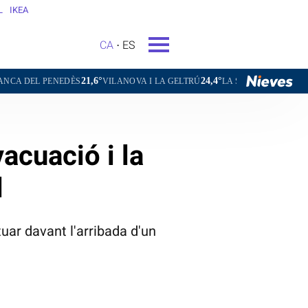
L
IKEA
CA
ES
21,6°
24,4°
20,6°
16,
ÈS
VILANOVA I LA GELTRÚ
LA SEU D'URGELL
PUIGCERDÀ
acuació i la
l
uar davant l'arribada d'un