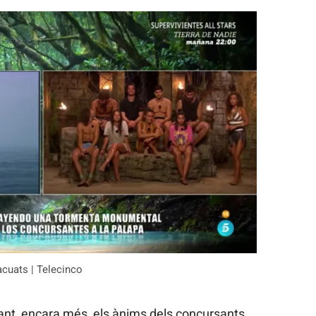
acuats | Telecinco
ant, encara més, els ànims dels concursants.