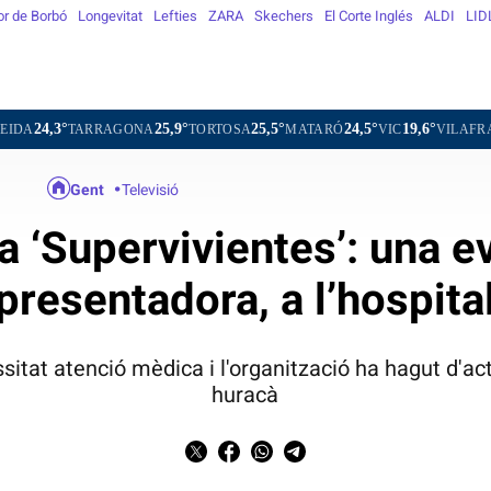
or de Borbó
Longevitat
Lefties
ZARA
Skechers
El Corte Inglés
ALDI
LID
25,9°
25,5°
24,5°
19,6°
GONA
TORTOSA
MATARÓ
VIC
VILAFRANCA DEL PENED
Gent
Televisió
 ‘Supervivientes’: una ev
presentadora, a l’hospita
tat atenció mèdica i l'organització ha hagut d'act
huracà