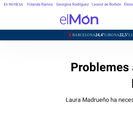
Yolanda Ramos
Georgina Rodríguez
Leonor de Borbón
Elion
ÉS NOTÍCIA
24,4°
22,5°
24,3°
BARCELONA
GIRONA
LLEIDA
TARRA
Problemes a
Laura Madrueño ha necessi