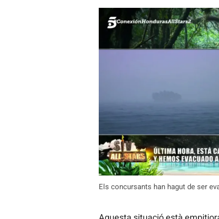
Els concursants han hagut de ser ev
Aquesta situació està empitjor