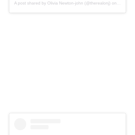
A post shared by Olivia Newton-john (@therealonj) on
Dec 13, 