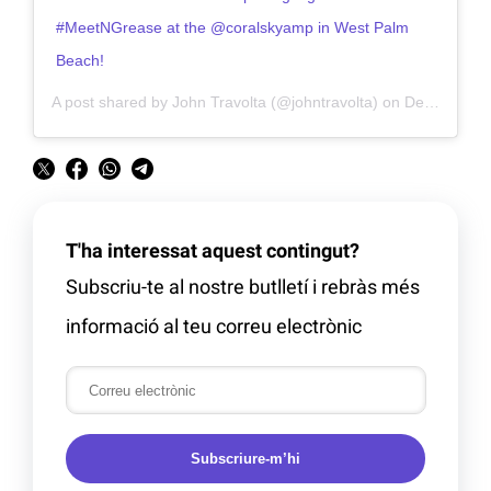
#MeetNGrease at the @coralskyamp in West Palm
Beach!
A post shared by John Travolta (@johntravolta) on
Dec 13, 2019 at 8:48pm PST
T'ha interessat aquest contingut?
Subscriu-te al nostre butlletí i rebràs més
informació al teu correu electrònic
Subscriure-m’hi