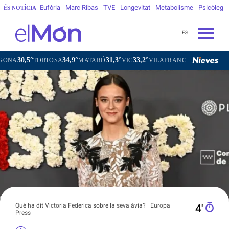
Eufòria
Marc Ribas
TVE
Longevitat
Metabolisme
Psicòleg
ÉS NOTÍCIA
ES
30,5°
34,9°
31,3°
33,2°
31,
A
TORTOSA
MATARÓ
VIC
VILAFRANCA DEL PENEDÈS
Què ha dit Victoria Federica sobre la seva àvia? | Europa
4′
Press