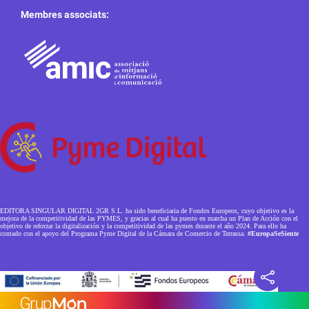
Membres associats:
EDITORA SINGULAR DIGITAL 2GR S.L. ha sido beneficiaria de Fondos Europeos, cuyo objetivo es la
mejora de la competitividad de las PYMES, y gracias al cual ha puesto en marcha un Plan de Acción con el
objetivo de reforzar la digitalización y la competitividad de las pymes durante el año 2024. Para ello ha
contado con el apoyo del Programa Pyme Digital de la Cámara de Comercio de Terrassa.
#EuropaSeSiente