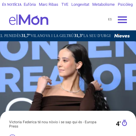
Eufòria
Marc Ribas
TVE
Longevitat
Metabolisme
Psicòleg
ÉS NOTÍCIA
ES
7°
31,3°
30,6°
27,2°
VILANOVA I LA GELTRÚ
LA SEU D'URGELL
PUIGCERDÀ
FI
Victoria Federica té nou nòvio i se sap qui és - Europa
4′
Press