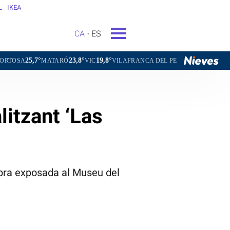
L
IKEA
CA
ES
23,8°
19,8°
21,8°
TARÓ
VIC
VILAFRANCA DEL PENEDÈS
VILANOVA I LA GELT
litzant ‘Las
'obra exposada al Museu del