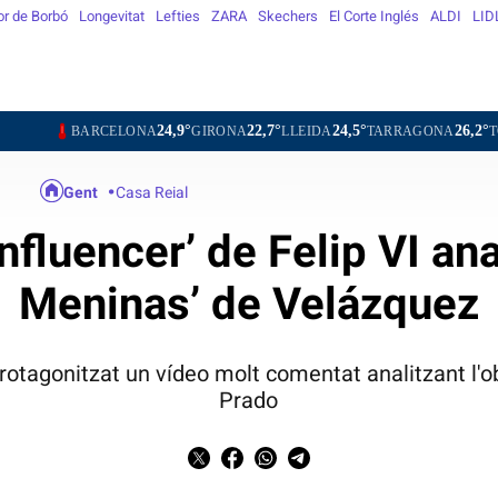
or de Borbó
Longevitat
Lefties
ZARA
Skechers
El Corte Inglés
ALDI
LID
24,9°
22,7°
24,5°
26,2°
25,7°
ELONA
GIRONA
LLEIDA
TARRAGONA
TORTOSA
MA
Gent
Casa Reial
influencer’ de Felip VI ana
Meninas’ de Velázquez
a protagonitzat un vídeo molt comentat analitzant l
Prado