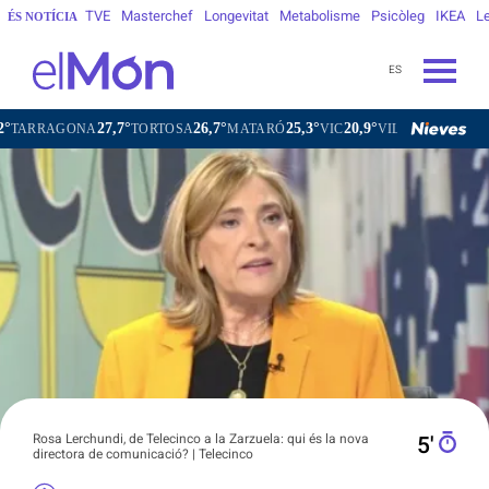
TVE
Masterchef
Longevitat
Metabolisme
Psicòleg
IKEA
Le
ÉS NOTÍCIA
ES
27,7°
26,7°
25,3°
20,9°
2
NA
TORTOSA
MATARÓ
VIC
VILAFRANCA DEL PENEDÈS
Rosa Lerchundi, de Telecinco a la Zarzuela: qui és la nova
5′
directora de comunicació? | Telecinco