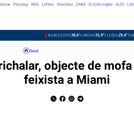
olisme
Psicòleg
IKEA
Lefties
Skechers
ZARA
El Corte Inglés
ALDI
LID
30,6°
31,9°
29,4°
2
BARCELONA
GIRONA
LLEIDA
TARRAGONA
Gent
ichalar, objecte de mofa
feixista a Miami