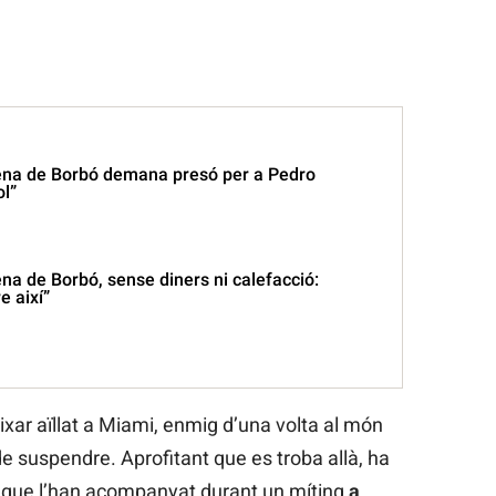
lena de Borbó demana presó per a Pedro
l”
ena de Borbó, sense diners ni calefacció:
e així”
eixar aïllat a Miami, enmig d’una volta al món
e suspendre. Aprofitant que es troba allà, ha
 que l’han acompanyat durant un míting
a