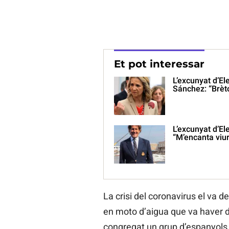
Et pot interessar
L’excunyat d’E
Sánchez: “Brèto
L’excunyat d’El
“M’encanta viur
La crisi del coronavirus el va d
en moto d’aigua que va haver d
congregat un grup d’espanyols