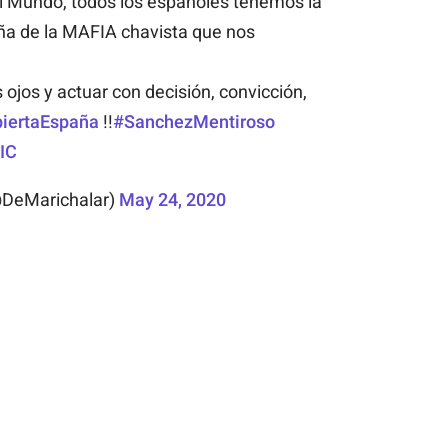
l Mundo, todos los españoles tenemos la
aña de la MAFIA chavista que nos
 ojos y actuar con decisión, convicción,
iertaEspaña
!!
#SanchezMentiroso
IC
@DeMarichalar)
May 24, 2020