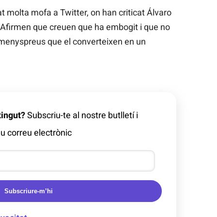
 molta mofa a Twitter, on han criticat Álvaro
ot. Afirmen que creuen que ha embogit i que no
i menyspreus que el converteixen en un
tingut?
Subscriu-te al nostre butlletí i
u correu electrònic
Subscriure-m’hi