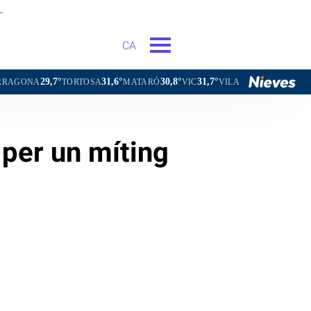
L
CA
9,7°
31,6°
30,8°
31,7°
30,3°
TORTOSA
MATARÓ
VIC
VILAFRANCA DEL PENEDÈS
 per un míting