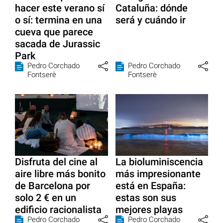
hacer este verano sí
Cataluña: dónde
o sí: termina en una
será y cuándo ir
cueva que parece
sacada de Jurassic
Park
Pedro Corchado
Pedro Corchado
Fontserè
Fontserè
Disfruta del cine al
La bioluminiscencia
aire libre más bonito
más impresionante
de Barcelona por
está en España:
solo 2 € en un
estas son sus
edificio racionalista
mejores playas
Pedro Corchado
Pedro Corchado