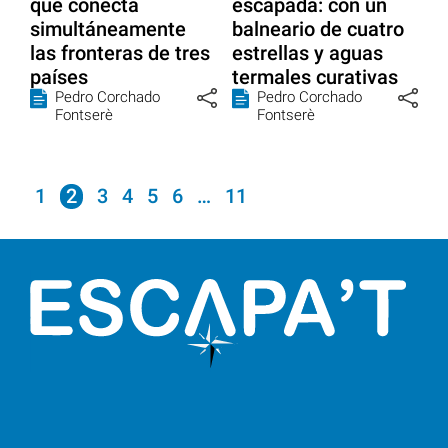
que conecta
escapada: con un
simultáneamente
balneario de cuatro
las fronteras de tres
estrellas y aguas
países
termales curativas
Pedro Corchado
Pedro Corchado
Fontserè
Fontserè
1
2
3
4
5
6
…
11