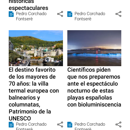
históricas
espectaculares
Pedro Corchado
Pedro Corchado
Fontserè
Fontserè
El destino favorito
Científicos piden
de los mayores de
que nos preparemos
70 años: la villa
ante el espectáculo
termal europea con
nocturno de estas
balnearios y
playas españolas
columnatas,
con bioluminiscencia
Patrimonio de la
UNESCO
Pedro Corchado
Pedro Corchado
Fontserè
Fontserè