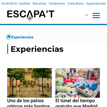
Castillos
Barcelona
Senderismo
Costa Brava
Supermercado
ÉS NOTÍCIA
CA
Experiencias
Experiencias
Uno de los patios
El túnel del tiempo
góticos más bonitos
gratuito que Madrid