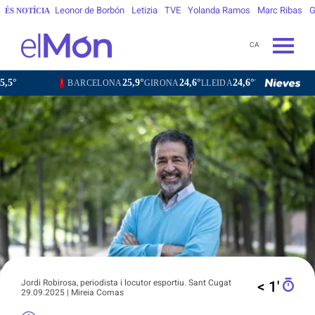
Leonor de Borbón
Letizia
TVE
Yolanda Ramos
Marc Ribas
G
ÉS NOTÍCIA
CA
25,9°
24,6°
24,6°
26,3°
26,6°
RCELONA
GIRONA
LLEIDA
TARRAGONA
TORTOSA
Jordi Robirosa, periodista i locutor esportiu. Sant Cugat
< 1′
29.09.2025 | Mireia Comas