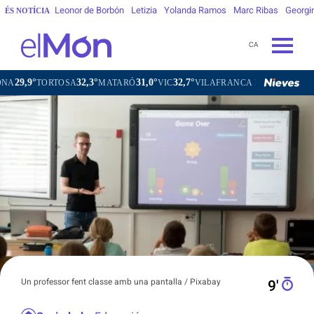
Leonor de Borbón
Letizia
Yolanda Ramos
Marc Ribas
Georgi
ÉS NOTÍCIA
CA
32,3°
31,0°
32,7°
29,8°
MATARÓ
VIC
VILAFRANCA DEL PENEDÈS
VILANOVA I L
Un professor fent classe amb una pantalla / Pixabay
9′