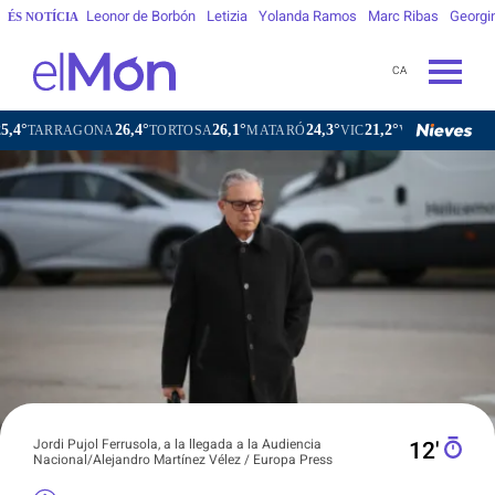
Leonor de Borbón
Letizia
Yolanda Ramos
Marc Ribas
Georgi
ÉS NOTÍCIA
CA
26,4°
26,1°
24,3°
21,2°
22
NA
TORTOSA
MATARÓ
VIC
VILAFRANCA DEL PENEDÈS
Jordi Pujol Ferrusola, a la llegada a la Audiencia
12′
Nacional/Alejandro Martínez Vélez / Europa Press