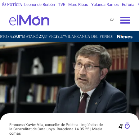
Leonor de Borbón
TVE
Marc Ribas
Yolanda Ramos
Eufòria
ÉS NOTÍCIA
CA
9,0°
27,8°
27,1°
26,7°
MATARÓ
VIC
VILAFRANCA DEL PENEDÈS
VILANOVA I L
Francesc Xavier Vila, conseller de Política Lingüística de
4′
la Generalitat de Catalunya. Barcelona 14.05.25 | Mireia
comas