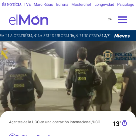
TVE
Marc Ribas
Eufòria
Masterchef
Longevidad
Psicólogo
ÉS NOTÍCIA
CA
4,3°
16,3°
12,7°
24,1°
25,0
LA SEU D'URGELL
PUIGCERDÀ
FIGUERES
GANDESA
Agentes de la UCO en una operación internacional/UCO
13′