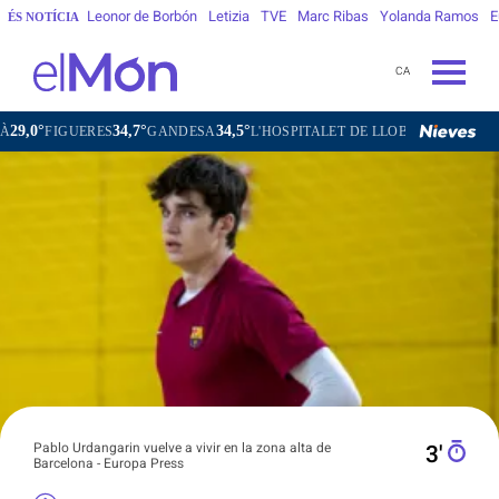
Leonor de Borbón
Letizia
TVE
Marc Ribas
Yolanda Ramos
E
ÉS NOTÍCIA
CA
34,7°
34,5°
31,6°
UERES
GANDESA
L'HOSPITALET DE LLOBREGAT
SANT CARLE
Pablo Urdangarin vuelve a vivir en la zona alta de
3′
Barcelona - Europa Press