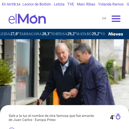
Leonor de Borbón
Letizia
TVE
Marc Ribas
Yolanda Ramos
G
ÉS NOTÍCIA
CA
28,3°
29,2°
29,2°
24,2°
RRAGONA
TORTOSA
MATARÓ
VIC
VILAFRANCA DEL PE
Sale a la luz el nombre de otra famosa que fue amante
4′
de Juan Carlos - Europa Press