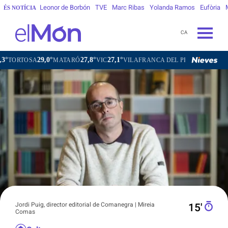
Leonor de Borbón
TVE
Marc Ribas
Yolanda Ramos
Eufòria
ÉS NOTÍCIA
CA
0°
27,8°
27,1°
26,7°
MATARÓ
VIC
VILAFRANCA DEL PENEDÈS
VILANOVA I LA 
Jordi Puig, director editorial de Comanegra | Mireia
15′
Comas