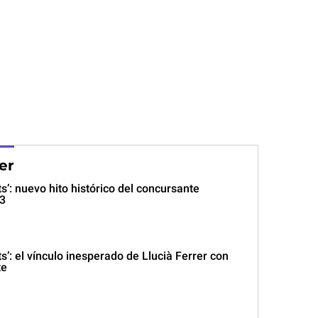
er
ts’: nuevo hito histórico del concursante
3
ts’: el vínculo inesperado de Llucià Ferrer con
te