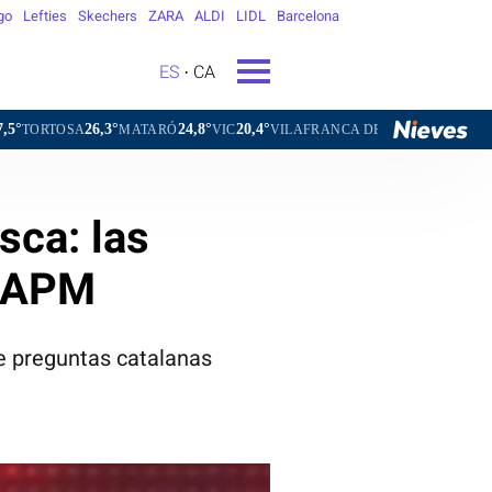
go
Lefties
Skechers
ZARA
ALDI
LIDL
Barcelona
ES
CA
26,3°
24,8°
20,4°
23,7°
A
MATARÓ
VIC
VILAFRANCA DEL PENEDÈS
VILANOVA I
sca: las
l APM
e preguntas catalanas