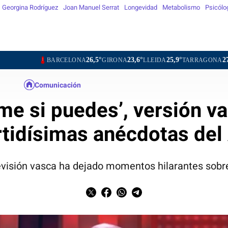
Georgina Rodríguez
Joan Manuel Serrat
Longevidad
Metabolismo
Psicólo
26,5°
23,6°
25,9°
27,5°
BARCELONA
GIRONA
LLEIDA
TARRAGONA
TORTOS
Comunicación
me si puedes’, versión va
rtidísimas anécdotas de
levisión vasca ha dejado momentos hilarantes sobr