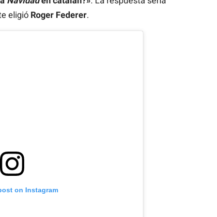
ca
Navidad
en catalán?»
. La respuesta sería
e eligió
Roger Federer
.
post on Instagram