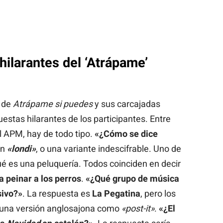
larantes del ‘Atrápame’
r de
Atrápame si puedes
y sus carcajadas
uestas hilarantes de los participantes. Entre
l APM, hay de todo tipo.
«¿Cómo se dice
en
«londi»
, o una variante indescifrable. Uno de
ué es una peluquería. Todos coinciden en decir
a peinar a los perros
.
«¿Qué grupo de música
sivo?»
. La respuesta es
La Pegatina
, pero los
 una versión anglosajona como
«post-it»
.
«¿El