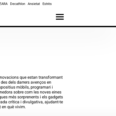
ZARA
Decathlon
Ansietat
Estrès
s innovacions que estan transformant
 des dels darrers avenços en
spositius mòbils, programari i
entenedora sobre com les noves eines
giques més sorprenents i els gadgets
da crítica i divulgativa, ajudant-te
t en què vivim.