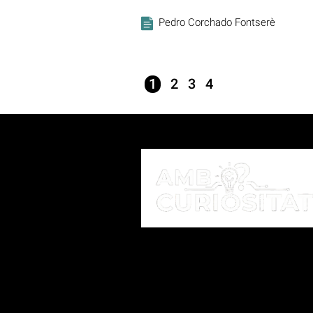
Pedro Corchado Fontserè
1
2
3
4