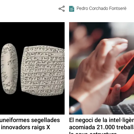
Pedro Corchado Fontserè
cuneïformes segellades
El negoci de la intel·ligè
t innovadors raigs X
acomiada 21.000 treballa