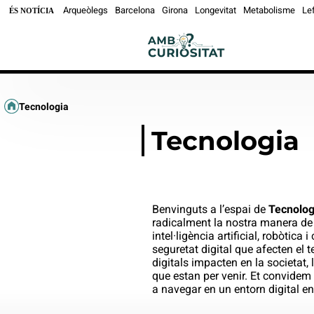
Arqueòlegs
Barcelona
Girona
Longevitat
Metabolisme
Le
ÉS NOTÍCIA
Tecnologia
Tecnologia
Benvinguts a l’espai de
Tecnolog
radicalment la nostra manera de 
intel·ligència artificial, robòtic
seguretat digital que afecten el t
digitals impacten en la societat,
que estan per venir. Et convidem 
a navegar en un entorn digital e