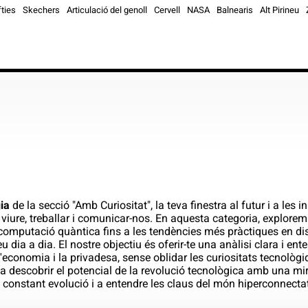
fties
Skechers
Articulació del genoll
Cervell
NASA
Balnearis
Alt Pirineu
ia
de la secció "Amb Curiositat", la teva finestra al futur i a le
viure, treballar i comunicar-nos. En aquesta categoria, explorem
a i computació quàntica fins a les tendències més pràctiques en di
eu dia a dia. El nostre objectiu és oferir-te una anàlisi clara i 
 l'economia i la privadesa, sense oblidar les curiositats tecnolò
a descobrir el potencial de la revolució tecnològica amb una mira
n constant evolució i a entendre les claus del món hiperconnecta