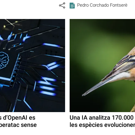
Pedro Corchado Fontserè
s d’OpenAI es
Una IA analitza 170.000
iberatac sense
les espècies evolucione