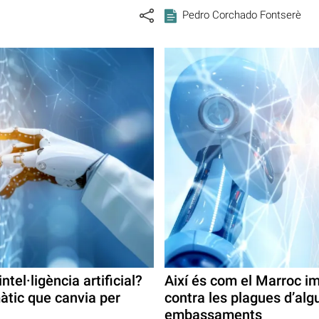
Pedro Corchado Fontserè
intel·ligència artificial?
Així és com el Marroc im
tic que canvia per
contra les plagues d’alg
embassaments