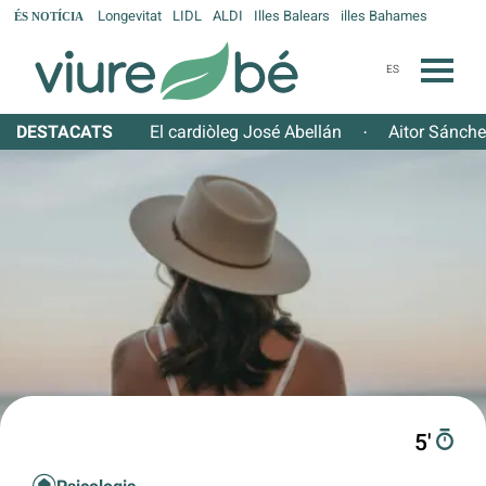
Longevitat
LIDL
ALDI
Illes Balears
illes Bahames
ÉS NOTÍCIA
ES
DESTACATS
El cardiòleg José Abellán
Aitor Sánch
·
5′