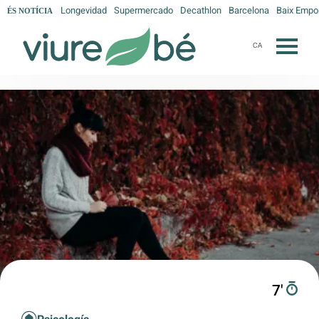
Longevidad
Supermercado
Decathlon
Barcelona
Baix Empo
ÉS NOTÍCIA
CA
7′