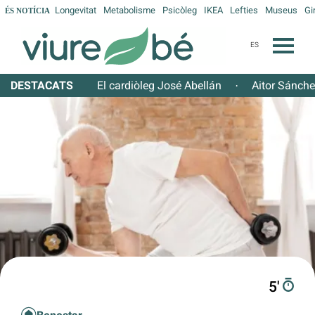
Longevitat
Metabolisme
Psicòleg
IKEA
Lefties
Museus
Gi
ÉS NOTÍCIA
ES
DESTACATS
El cardiòleg José Abellán
Aitor Sánch
·
5′