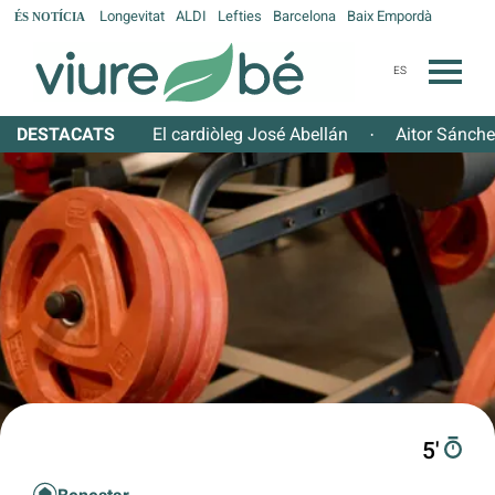
Longevitat
ALDI
Lefties
Barcelona
Baix Empordà
ÉS NOTÍCIA
ES
DESTACATS
El cardiòleg José Abellán
Aitor Sánch
·
5′