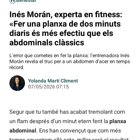
Benestar
Inés Morán, experta en fitness:
«Fer una planxa de dos minuts
diaris és més efectiu que els
abdominals clàssics
L'error que cometes en fer la planxa: l'entrenadora Inés
Morán revela el truc per a un abdomen d'acer en temps
rècord.
Yolanda Martí Climent
07/05/2026 07:15
Segur que tu també has acabat tremolant com
un flam després d’un minut etern fent la
planxa
abdominal
. Ens han convençut que com més
temps aguantem allà sota, millor serà el resultat.