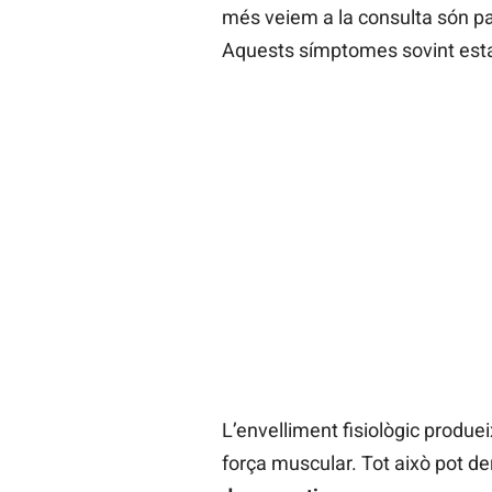
més veiem a la consulta són paci
Aquests símptomes sovint esta
L’envelliment fisiològic produe
força muscular. Tot això pot de