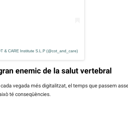
OT & CARE Institute S.L.P (@cot_and_care)
gran enemic de la salut vertebral
c cada vegada més digitalitzat, el temps que passem ass
I això té conseqüències.