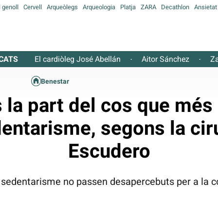
l genoll
Cervell
Arqueòlegs
Arqueologia
Platja
ZARA
Decathlon
Ansietat
CATS
El cardiòleg José Abellán
Aitor Sánchez
Za
·
·
Benestar
 la part del cos que més
edentarisme, segons la ci
Escudero
el sedentarisme no passen desapercebuts per a la c