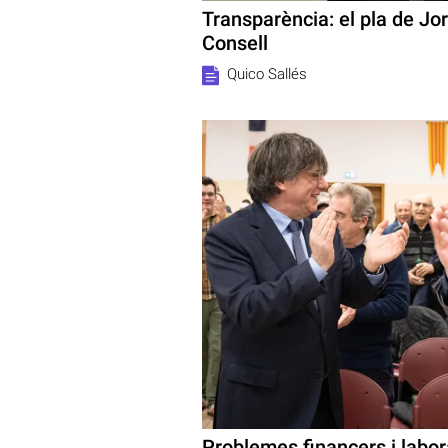
Transparència: el pla de Jo
Consell
Quico Sallés
Problemes financers i labora