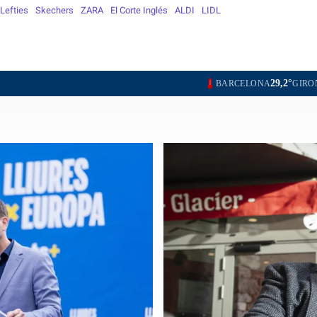
Lefties
Skechers
ZARA
El Corte Inglés
ALDI
LIDL
29,2°
28,7°
28,2°
BARCELONA
GIRONA
LLEIDA
T