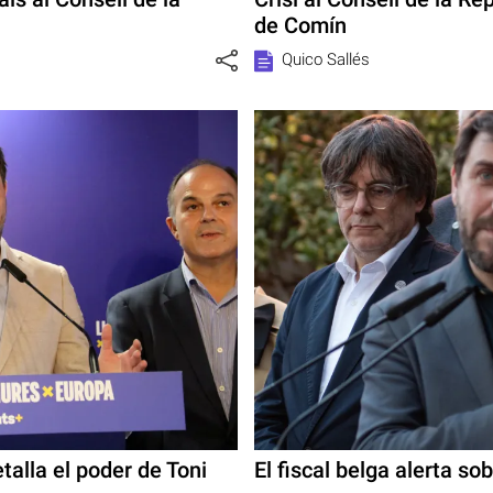
de Comín
Quico Sallés
etalla el poder de Toni
El fiscal belga alerta so