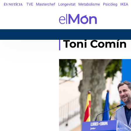
TVE
Masterchef
Longevitat
Metabolisme
Psicòleg
IKEA
ÉS NOTÍCIA
Toni Comín