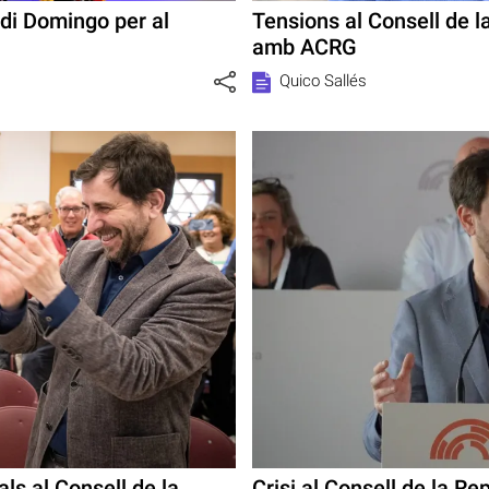
rdi Domingo per al
Tensions al Consell de 
amb ACRG
Quico Sallés
ls al Consell de la
Crisi al Consell de la Rep