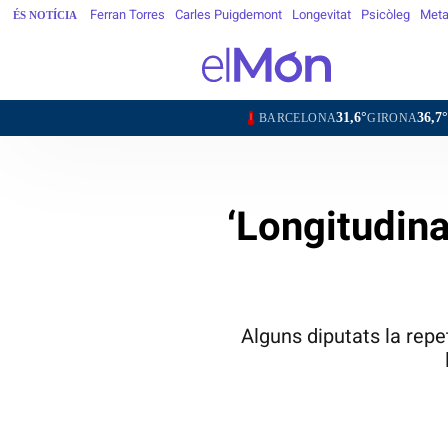
Ferran Torres
Carles Puigdemont
Longevitat
Psicòleg
Meta
ÉS NOTÍCIA
31,6°
36,7°
36,8°
BARCELONA
GIRONA
LLEIDA
TA
‘Longitudinal
Alguns diputats la repe