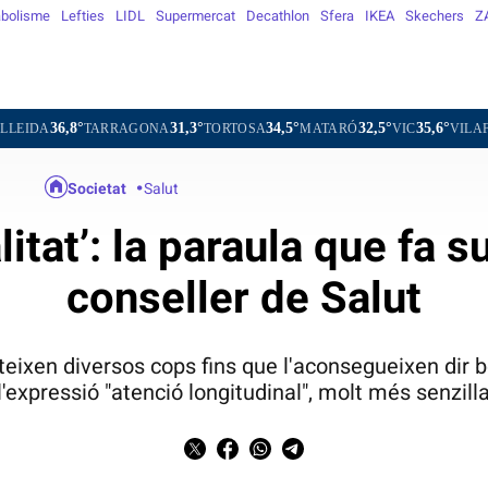
bolisme
Lefties
LIDL
Supermercat
Decathlon
Sfera
IKEA
Skechers
Z
31,3°
34,5°
32,5°
35,6°
RRAGONA
TORTOSA
MATARÓ
VIC
VILAFRANCA DEL PE
Societat
Salut
itat’: la paraula que fa s
conseller de Salut
teixen diversos cops fins que l'aconsegueixen dir bé
l'expressió "atenció longitudinal", molt més senzill