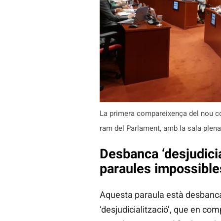
La primera compareixença del nou con
ram del Parlament, amb la sala plena
Desbanca ‘desjudicia
paraules impossible
Aquesta paraula està desbancan
‘desjudicialització’, que en comp