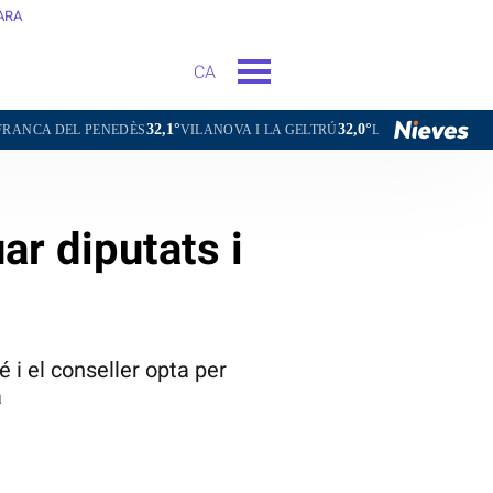
ARA
CA
32,1°
32,0°
34,1°
NEDÈS
VILANOVA I LA GELTRÚ
LA SEU D'URGELL
PUIGCERD
uar diputats i
 i el conseller opta per
a