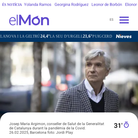
Yolanda Ramos
Georgina Rodríguez
Leonor de Borbón
Elionor
ÉS NOTÍCIA
ES
24,4°
21,6°
16,9°
28,0°
LTRÚ
LA SEU D'URGELL
PUIGCERDÀ
FIGUERES
GANDES
Josep Maria Argimon, conseller de Salut de la Generalitat
31′
de Catalunya durant la pandèmia de la Covid.
26.02.2025, Barcelona foto: Jordi Play