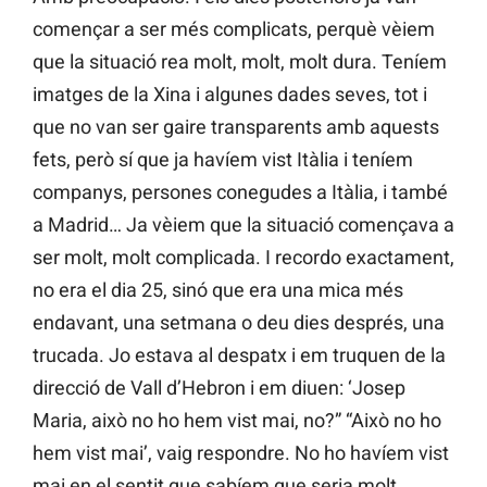
començar a ser més complicats, perquè vèiem
que la situació rea molt, molt, molt dura. Teníem
imatges de la Xina i algunes dades seves, tot i
que no van ser gaire transparents amb aquests
fets, però sí que ja havíem vist Itàlia i teníem
companys, persones conegudes a Itàlia, i també
a Madrid… Ja vèiem que la situació començava a
ser molt, molt complicada. I recordo exactament,
no era el dia 25, sinó que era una mica més
endavant, una setmana o deu dies després, una
trucada. Jo estava al despatx i em truquen de la
direcció de Vall d’Hebron i em diuen: ‘Josep
Maria, això no ho hem vist mai, no?” “Això no ho
hem vist mai’, vaig respondre. No ho havíem vist
mai en el sentit que sabíem que seria molt