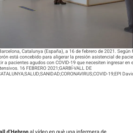
 Barcelona, Catalunya (España), a 16 de febrero de 2021. Según 
ebrón está concebido para aligerar la presión asistencial de pa
stir a pacientes agudos con COVID-19 que necesiten ingresar en e
intensivos. 16 FEBRERO 2021;GARBÍ-VALL DE
ALUNYA;SALUD;SANIDAD;CORONAVIRUS;COVID-19;EPI David Zo
all d’Hebron
al vídeo en què una infermera de