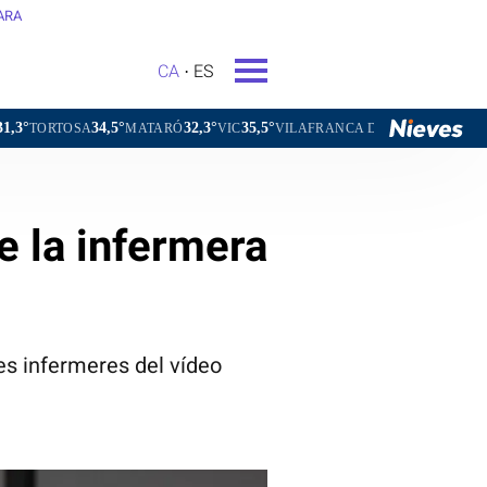
ARA
CA
ES
34,5°
32,3°
35,5°
31,8°
A
MATARÓ
VIC
VILAFRANCA DEL PENEDÈS
VILANOVA I
de la infermera
les infermeres del vídeo