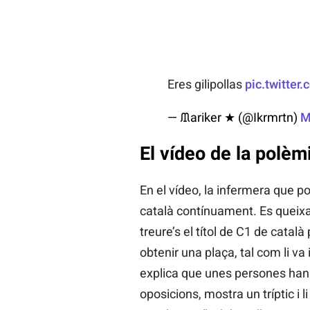
Eres gilipollas
pic.twitte
— ᙢariker ★ (@Ikrmrtn)
M
El vídeo de la polèm
En el vídeo, la infermera que p
català contínuament. Es queixa
treure’s el títol de C1 de catal
obtenir una plaça, tal com li va i
explica que unes persones han 
oposicions, mostra un tríptic i