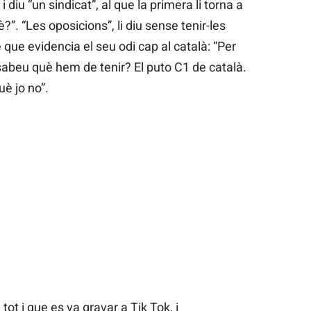
 diu “un sindicat”, al que la primera li torna a
?”. “Les oposicions”, li diu sense tenir-les
 que evidencia el seu odi cap al català: “Per
sabeu què hem de tenir? El puto C1 de català.
è jo no”.
, tot i que es va gravar a Tik Tok, i