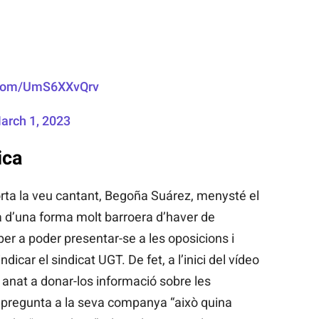
r.com/UmS6XXvQrv
arch 1, 2023
ica
orta la veu cantant, Begoña Suárez, menysté el
 d’una forma molt barroera d’haver de
à per a poder presentar-se a les oposicions i
ndicar el sindicat UGT. De fet, a l’inici del vídeo
anat a donar-los informació sobre les
 li pregunta a la seva companya “això quina