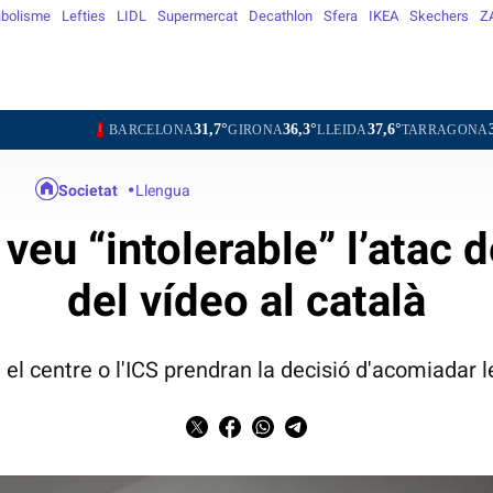
bolisme
Lefties
LIDL
Supermercat
Decathlon
Sfera
IKEA
Skechers
Z
31,7°
36,3°
37,6°
31,3°
BARCELONA
GIRONA
LLEIDA
TARRAGONA
TORTOS
Societat
Llengua
veu “intolerable” l’atac 
del vídeo al català
 el centre o l'ICS prendran la decisió d'acomiadar 