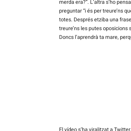
merda era?”. L’altra s’ho pensa i
preguntar “i és per treure’ns què
totes. Després etziba una frase
treure’ns les putes oposicions 
Doncs l’aprendrà ta mare, perqu
El vídeo s’ha viralitzat a Twitter