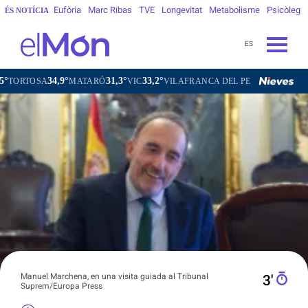
Eufòria
Marc Ribas
TVE
Longevitat
Metabolisme
Psicòleg
ÉS NOTÍCIA
ES
34,9°
31,3°
33,2°
31,7°
SA
MATARÓ
VIC
VILAFRANCA DEL PENEDÈS
VILANOVA 
Manuel Marchena, en una visita guiada al Tribunal
3′
Suprem/Europa Press