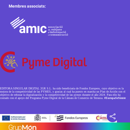
Membres associats:
EDITORA SINGULAR DIGITAL 2GR S.L. ha sido beneficiaria de Fondos Europeos, cuyo objetivo es la
mejora de la competitividad de las PYMES, y gracias al cual ha puesto en marcha un Plan de Acción con el
objetivo de reforzar la digitalización y la competitividad de las pymes durante el año 2024. Para ello ha
contado con el apoyo del Programa Pyme Digital de la Cámara de Comercio de Terrassa.
#EuropaSeSiente