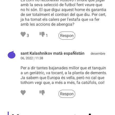
amb la seva selecció de futbol fent veure que
no hi són. El que digui aquest home és garantia
de ser totalment el contrari del que diu. Per cert,
ja ha tornat els calers per l'estafa que va fer
amb les accions de abengoa?
3
1
Respon
sant Kalashnikov matà espaÑistán
desembre
06, 2022 | 11:38
Per a dir tantes bajanades millor que et tanquin
a un geriàtric, va tocant, a la planta de dements.
Ja sabem que Europa és vella, però no cal que
tothom vegi que, a més a més, fa catúfols, coi!
Respon