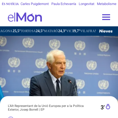
Carles Puigdemont
Paula Echevarría
Longevitat
Metabolisme
ÉS NOTÍCIA
24,5°
24,3°
19,7°
21,0°
RTOSA
MATARÓ
VIC
VILAFRANCA DEL PENEDÈS
VILANO
L'Alt Representant de la Unió Europea per a la Política
3′
Exterior, Josep Borrell | EP