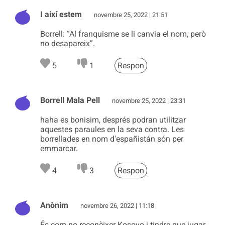
I així estem
novembre 25, 2022 | 21:51
Borrell: “Al franquisme se li canvia el nom, però
no desapareix”.
5
1
Respon
Borrell Mala Pell
novembre 25, 2022 | 23:31
haha es bonisim, després podran utilitzar
aquestes paraules en la seva contra. Les
borrellades en nom d'españistán són per
emmarcar.
4
3
Respon
Anònim
novembre 26, 2022 | 11:18
És com no reconèixer Kosovo i tindre que jugar