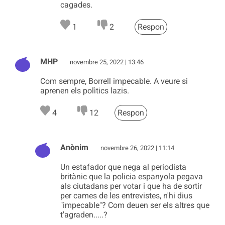
cagades.
1
2
Respon
MHP
novembre 25, 2022 | 13:46
Com sempre, Borrell impecable. A veure si
aprenen els polìtics lazis.
4
12
Respon
Anònim
novembre 26, 2022 | 11:14
Un estafador que nega al periodista
britànic que la policia espanyola pegava
als ciutadans per votar i que ha de sortir
per cames de les entrevistes, n'hi dius
"impecable"? Com deuen ser els altres que
t'agraden.....?