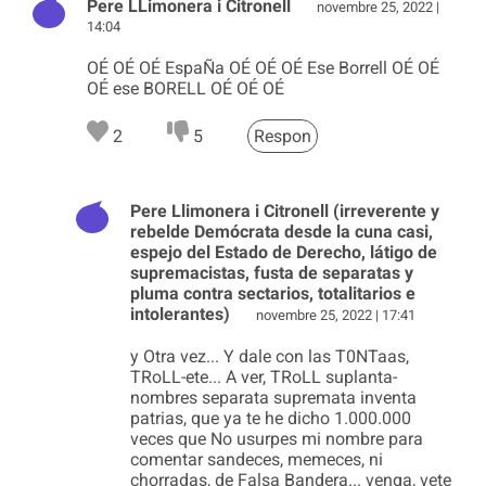
Pere LLimonera i Citronell
novembre 25, 2022 |
14:04
OÉ OÉ OÉ EspaÑa OÉ OÉ OÉ Ese Borrell OÉ OÉ
OÉ ese BORELL OÉ OÉ OÉ
2
5
Respon
Pere Llimonera i Citronell (irreverente y
rebelde Demócrata desde la cuna casi,
espejo del Estado de Derecho, látigo de
supremacistas, fusta de separatas y
pluma contra sectarios, totalitarios e
intolerantes)
novembre 25, 2022 | 17:41
y Otra vez... Y dale con las T0NTaas,
TRoLL-ete... A ver, TRoLL suplanta-
nombres separata supremata inventa
patrias, que ya te he dicho 1.000.000
veces que No usurpes mi nombre para
comentar sandeces, memeces, ni
chorradas, de Falsa Bandera... venga, vete