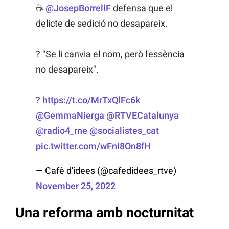
☕
@JosepBorrellF
defensa que el
delicte de sedició no desapareix.
?️ "Se li canvia el nom, però l'essència
no desapareix".
?
https://t.co/MrTxQlFc6k
@GemmaNierga
@RTVECatalunya
@radio4_rne
@socialistes_cat
pic.twitter.com/wFnI8On8fH
— Cafè d'idees (@cafedidees_rtve)
November 25, 2022
Una reforma amb nocturnitat