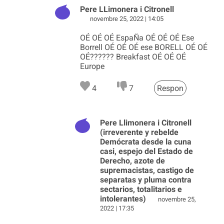
Pere LLimonera i Citronell
novembre 25, 2022 | 14:05
OÉ OÉ OÉ EspaÑa OÉ OÉ OÉ Ese
Borrell OÉ OÉ OÉ ese BORELL OÉ OÉ
OÉ?????? Breakfast OÉ OÉ OÉ
Europe
4
7
Respon
Pere Llimonera i Citronell
(irreverente y rebelde
Demócrata desde la cuna
casi, espejo del Estado de
Derecho, azote de
supremacistas, castigo de
separatas y pluma contra
sectarios, totalitarios e
intolerantes)
novembre 25,
2022 | 17:35