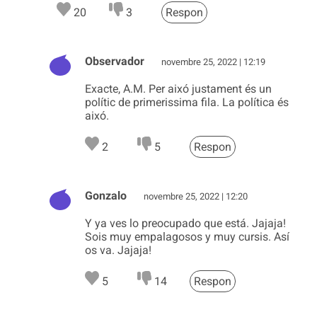
20
3
Respon
Observador
novembre 25, 2022 | 12:19
Exacte, A.M. Per aixó justament és un
polític de primerissima fila. La política és
aixó.
2
5
Respon
Gonzalo
novembre 25, 2022 | 12:20
Y ya ves lo preocupado que está. Jajaja!
Sois muy empalagosos y muy cursis. Así
os va. Jajaja!
5
14
Respon