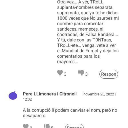
Otra vez... A ver, TRoLL
suplanta-nombres separata
supremata, que ya te he dicho
1000 veces que No usurpes mi
nombre para comentar
sandeces, memeces, ni
chorradas, de Falsa Bandera...
Y tú, dale con las T0NTaas,
TRoLL-ete... venga, vete a ver
el Mundial de Furgol y deja los
comentarios para los
mayores...
3
3
Respon
Pere LLimonera i Citronell
novembre 25, 2022 |
12:02
A la corrupció li podem canviar el nom, però no
desapareix.