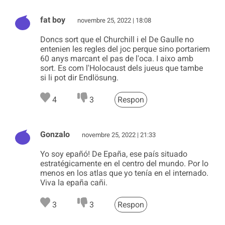
fat boy
novembre 25, 2022 | 18:08
Doncs sort que el Churchill i el De Gaulle no
entenien les regles del joc perque sino portariem
60 anys marcant el pas de l'oca. I aixo amb
sort. Es com l'Holocaust dels jueus que tambe
si li pot dir Endlösung.
4
3
Respon
Gonzalo
novembre 25, 2022 | 21:33
Yo soy epañó! De Epaña, ese país situado
estratégicamente en el centro del mundo. Por lo
menos en los atlas que yo tenía en el internado.
Viva la epaña cañi.
3
3
Respon