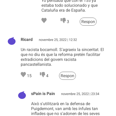
Yo pensaba que con el 155 ya
estaba todo solucionado y que
Cataluña era de España.
3
Respon
Ricard
novembre 25, 2022 | 12:32
Un racista bocamoll. S'agraeix la sinceritat. El
que no diu és que la reforma pretén facilitar
extradicions del govern racista
pancastellanista.
15
4
Respon
sPain is Pain
novembre 25, 2022 | 23:34
Això s'utilitzarà en la defensa de
Puigdemont, van amb les ínfules tan
inflades que no s'adonen de les seves