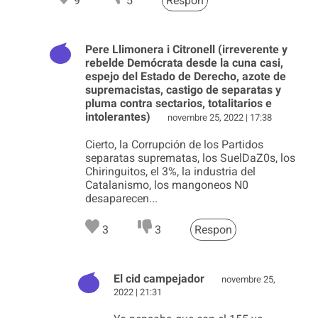
9
5
Respon
Pere Llimonera i Citronell (irreverente y
rebelde Demócrata desde la cuna casi,
espejo del Estado de Derecho, azote de
supremacistas, castigo de separatas y
pluma contra sectarios, totalitarios e
intolerantes)
novembre 25, 2022 | 17:38
Cierto, la Corrupción de los Partidos
separatas suprematas, los SuelDaZ0s, los
Chiringuitos, el 3%, la industria del
Catalanismo, los mangoneos N0
desaparecen...
3
3
Respon
El cid campejador
novembre 25,
2022 | 21:31