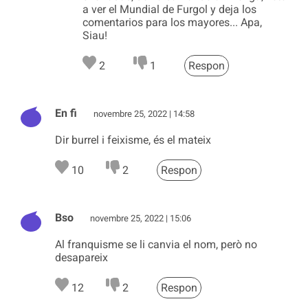
a ver el Mundial de Furgol y deja los
comentarios para los mayores... Apa,
Siau!
2
1
Respon
En fi
novembre 25, 2022 | 14:58
Dir burrel i feixisme, és el mateix
10
2
Respon
Bso
novembre 25, 2022 | 15:06
Al franquisme se li canvia el nom, però no
desapareix
12
2
Respon