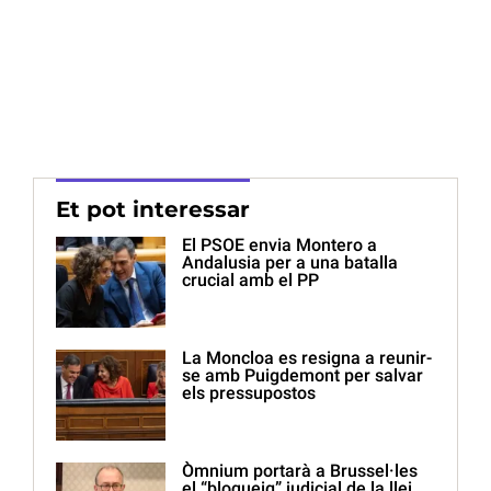
Et pot interessar
El PSOE envia Montero a
Andalusia per a una batalla
crucial amb el PP
La Moncloa es resigna a reunir-
se amb Puigdemont per salvar
els pressupostos
Òmnium portarà a Brussel·les
el “bloqueig” judicial de la llei