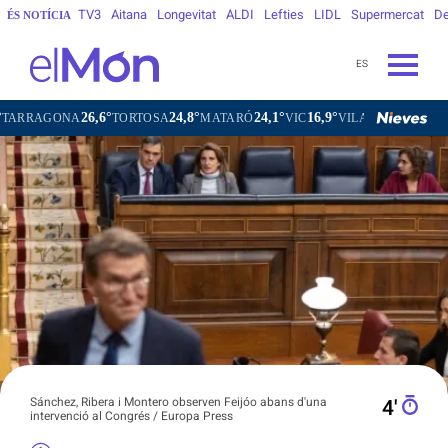
TV3
Aitana
Longevitat
ALDI
Lefties
LIDL
Supermercat
De
ÉS NOTÍCIA
ES
26,6°
24,8°
24,1°
16,9°
ONA
TORTOSA
MATARÓ
VIC
VILAFRANCA DEL PENEDÈ
Sánchez, Ribera i Montero observen Feijóo abans d'una
4′
intervenció al Congrés / Europa Press