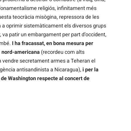
er fonamentalisme religiós, infinitament més
aquesta teocràcia misògina, repressora de les
a a oprimir sistemàticament els diversos grups
or, va patir un embargament per part d’occident,
ambé.
I ha fracassat, en bona mesura per
nal nord-americana
(recordeu com alts
n vendre secretament armes a Teheran el
rgència antisandinista a Nicaragua),
i per la
t de Washington respecte al concert de