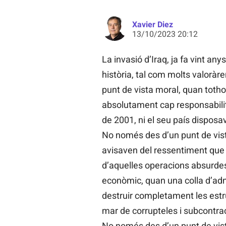
Xavier Diez
13/10/2023 20:12
La invasió d’Iraq, ja fa vint an
història, tal com molts valorà
punt de vista moral, quan tot
absolutament cap responsabili
de 2001, ni el seu país dispos
No només des d’un punt de vist
avisaven del ressentiment que
d’aquelles operacions absurdes
econòmic, quan una colla d’adm
destruir completament les estru
mar de corrupteles i subcontra
No només des d’un punt de vista