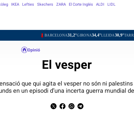
còleg
IKEA
Lefties
Skechers
ZARA
El Corte Inglés
ALDI
LIDL
31,2°
34,4°
30,9°
30,
BARCELONA
GIRONA
LLEIDA
TARRAGONA
Opinió
El vesper
nsació que qui agita el vesper no són ni palestins n
unds en un episodi d’una incerta guerra mundial de 