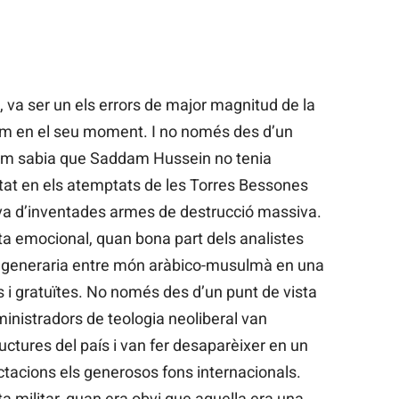
ys, va ser un els errors de major magnitud de la
rem en el seu moment. I no només des d’un
hom sabia que Saddam Hussein no tenia
tat en els atemptats de les Torres Bessones
ava d’inventades armes de destrucció massiva.
a emocional, quan bona part dels analistes
 generaria entre món aràbico-musulmà en una
 i gratuïtes. No només des d’un punt de vista
inistradors de teologia neoliberal van
ctures del país i van fer desaparèixer en un
ctacions els generosos fons internacionals.
 militar, quan era obvi que aquella era una