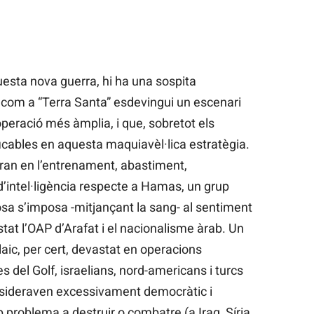
esta nova guerra, hi ha una sospita
om a “Terra Santa” esdevingui un escenari
peració més àmplia, i que, sobretot els
ficables en aquesta maquiavèl·lica estratègia.
Iran en l’entrenament, abastiment,
d’intel·ligència respecte a Hamas, un grup
iosa s’imposa -mitjançant la sang- al sentiment
tat l’OAP d’Arafat i el nacionalisme àrab. Un
aic, per cert, devastat en operacions
s del Golf, israelians, nord-americans i turcs
sideraven excessivament democràtic i
ap problema a destruir o combatre (a Iraq, Síria,