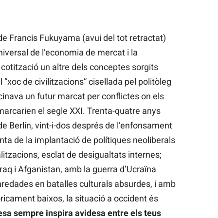
 de Francis Fukuyama (avui del tot retractat)
 universal de l’economia de mercat i la
 cotització un altre dels conceptes sorgits
 “xoc de civilitzacions” cisellada pel politòleg
inava un futur marcat per conflictes on els
 marcarien el segle XXI. Trenta-quatre anys
e Berlín, vint-i-dos després de l’enfonsament
ta de la implantació de polítiques neoliberals
litzacions, esclat de desigualtats internes;
Iraq i Afganistan, amb la guerra d’Ucraïna
nredades en batalles culturals absurdes, i amb
ricament baixos, la situació a occident és
lesa sempre inspira avidesa entre els teus