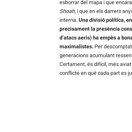
esborrar del mapa i que encara 
Shoah
, i que en els darrers an
interna.
Una divisió política, 
precisament la presència const
d’atacs aeris) ha empès a bona
maximalistes.
Per descomptat, l
generacions acumulant ressenti
Certament, és difícil, més avia
conflicte en què cada part es j