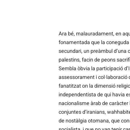
Ara bé, malauradament, en aqu
fonamentada que la coneguda c
secundari, un preàmbul d’una o
palestins, facin de peons sacri
Sembla òbvia la participació d’
assessorament i col·laboració 
fanatitzat on la dimensió relig
independentista de qui havia es
nacionalisme àrab de caràcter l
conjuntes d’iranians, wahhabite
de nostàlgia otomana, que con
socialista, i que no van tenir c