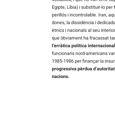
Egipte, Líbia) i substituir-lo p
perillós i incontrolable. Iran, 
dones, la dissidència i dedicad
ètnics i nacionals al seu interi
que òbviament ha fracassat t
l’erràtica política internacio
funcionaris nord-americans va
1985-1986 per finançar la insu
progressiva pèrdua d’autorita
nacions.