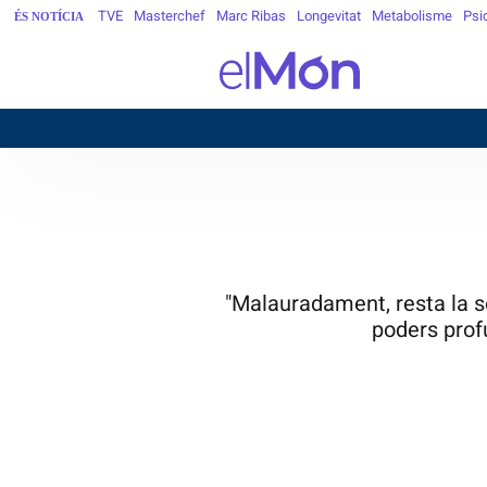
TVE
Masterchef
Marc Ribas
Longevitat
Metabolisme
Psi
ÉS NOTÍCIA
"Malauradament, resta la se
poders prof