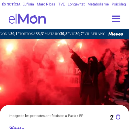
Eufòria
Marc Ribas
TVE
Longevitat
Metabolisme
Psicòleg
ÉS NOTÍCIA
0,1°
33,3°
30,8°
30,7°
31,2°
TORTOSA
MATARÓ
VIC
VILAFRANCA DEL PENEDÈS
Imatge de les protestes antifeixistes a París / EP
2′