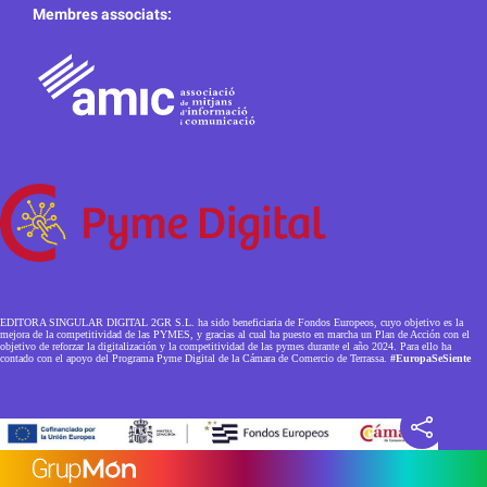
Membres associats:
EDITORA SINGULAR DIGITAL 2GR S.L. ha sido beneficiaria de Fondos Europeos, cuyo objetivo es la
mejora de la competitividad de las PYMES, y gracias al cual ha puesto en marcha un Plan de Acción con el
objetivo de reforzar la digitalización y la competitividad de las pymes durante el año 2024. Para ello ha
contado con el apoyo del Programa Pyme Digital de la Cámara de Comercio de Terrassa.
#EuropaSeSiente