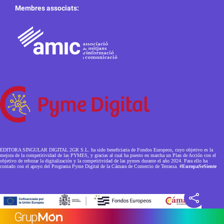
Membres associats:
EDITORA SINGULAR DIGITAL 2GR S.L. ha sido beneficiaria de Fondos Europeos, cuyo objetivo es la
mejora de la competitividad de las PYMES, y gracias al cual ha puesto en marcha un Plan de Acción con el
objetivo de reforzar la digitalización y la competitividad de las pymes durante el año 2024. Para ello ha
contado con el apoyo del Programa Pyme Digital de la Cámara de Comercio de Terrassa.
#EuropaSeSiente