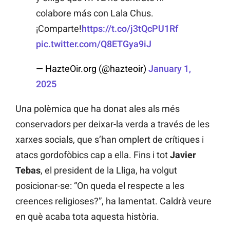
colabore más con Lala Chus.
¡Comparte!
https://t.co/j3tQcPU1Rf
pic.twitter.com/Q8ETGya9iJ
— HazteOir.org (@hazteoir)
January 1,
2025
Una polèmica que ha donat ales als més
conservadors per deixar-la verda a través de les
xarxes socials, que s’han omplert de crítiques i
atacs gordofòbics cap a ella. Fins i tot
Javier
Tebas
, el president de la Lliga, ha volgut
posicionar-se: “On queda el respecte a les
creences religioses?”, ha lamentat. Caldrà veure
en què acaba tota aquesta història.