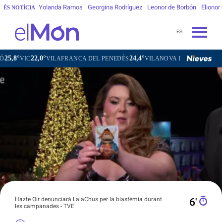
Yolanda Ramos
Georgina Rodríguez
Leonor de Borbón
Elionor
ÉS NOTÍCIA
ES
°
24,4°
26,3°
VILAFRANCA DEL PENEDÈS
VILANOVA I LA GELTRÚ
LA SEU D'U
Hazte Oír denunciarà LalaChus per la blasfèmia durant
6′
les campanades - TVE