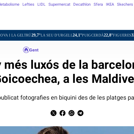
etabolisme
Lefties
LIDL
Supermercat
Decathlon
Sfera
IKEA
Skechers
29,7°
24,1°
22,8°
32,0°
28,2
LA SEU D'URGELL
PUIGCERDÀ
FIGUERES
GANDESA
Gent
y més luxós de la barcelo
oicoechea, a les Maldiv
publicat fotografies en biquini des de les platges p