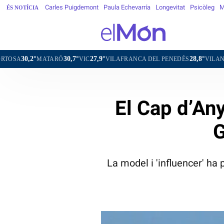
Carles Puigdemont
Paula Echevarría
Longevitat
Psicòleg
M
ÉS NOTÍCIA
30,7°
27,9°
28,8°
RÓ
VIC
VILAFRANCA DEL PENEDÈS
VILANOVA I LA GELTRÚ
El Cap d’An
G
La model i 'influencer' ha 