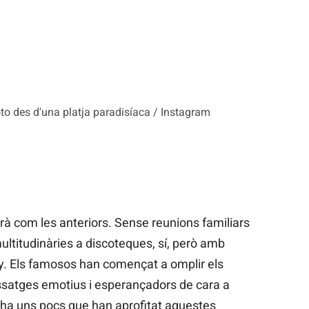
to des d'una platja paradisíaca / Instagram
rà com les anteriors. Sense reunions familiars
ltitudinàries a discoteques, sí, però amb
y. Els famosos han començat a omplir els
ssatges emotius i esperançadors de cara a
i ha uns pocs que han aprofitat aquestes