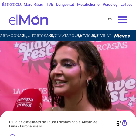
Marc Ribas
TVE
Longevitat
Metabolisme
Psicòleg
Lefties
ÉS NOTÍCIA
ES
30,7°
29,6°
26,8°
28,8°
TORTOSA
MATARÓ
VIC
VILAFRANCA DEL PENEDÈS
VIL
Pluja de clatellades de Laura Escanes cap a Álvaro de
5′
Luna - Europa Press