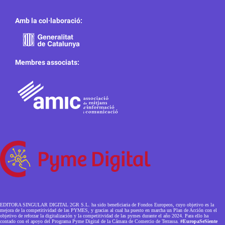
Amb la col·laboració:
Membres associats:
EDITORA SINGULAR DIGITAL 2GR S.L. ha sido beneficiaria de Fondos Europeos, cuyo objetivo es la
mejora de la competitividad de las PYMES, y gracias al cual ha puesto en marcha un Plan de Acción con el
objetivo de reforzar la digitalización y la competitividad de las pymes durante el año 2024. Para ello ha
contado con el apoyo del Programa Pyme Digital de la Cámara de Comercio de Terrassa.
#EuropaSeSiente